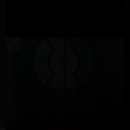
necesaria para maximizar
la configuración de
trazado de rayos y
aumentar las
resoluciones de salida.
NVIDIA G-SYNC®
Disfruta de una jugabilidad sin fragmentaciones e