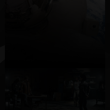
Conecta dispositivos, juega, captura
contenido y míralo en brillante HDR con una
resolución hasta 8K gracias a GeForce RTX™
3090. El puerto HDMI 2.1 permite disfrutar
de la resolución 8K con un solo cable.
Captura contenido HDR hasta en 8K con la
función GeForce Experience™ ShadowPlay™
y reprodúcelo de forma fluida con el
decodificador AV1.
Trazado de
rayos
El trazado de rayos es el
santo grial de los