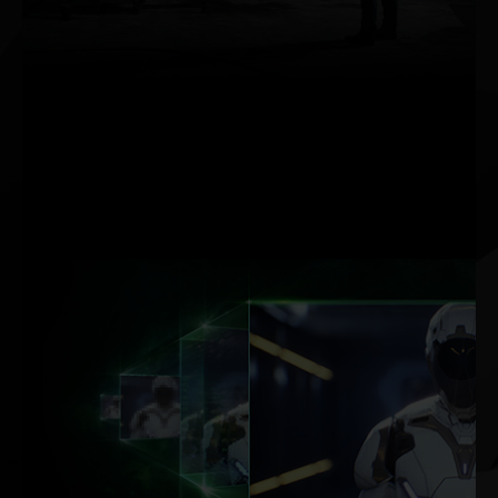
gráficos de gaming, ya
que simula el
comportamiento físico
de la luz para ofrecer un
renderizado en tiempo
real de calidad
cinematográfica hasta
para los juegos más
intensos a nivel visual.
ACELERACIÓN
POR IA DE
DLSS.
FPS MÁX. CALIDAD MÁX.
CON TECNOLOGÍA DE IA.