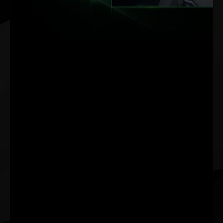
DLSS (supermuestreo de
deep learning) de NVIDIA
es la innovadora
tecnología de renderizado
de IA que lleva la fidelidad
visual a un nuevo nivel
utilizando procesadores
de IA de núcleos Tensor
dedicados en las GPU
GeForce RTX™. DLSS
aprovecha la potencia de
una red neuronal de deep
learning para aumentar
la velocidad de
fotogramas y generar
imágenes atractivas y
nítidas para tus juegos.
Incluso te proporciona la
capacidad de aumento