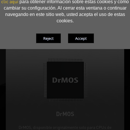
clic aquí
para obtener información sobre estas cookies y cómo
cambiar su configuración. Al cerrar esta ventana o continuar
navegando en este sitio web, usted acepta el uso de estas
cookies.
DrMOS
DrMOS, disponible originalmente solo para CPUs de