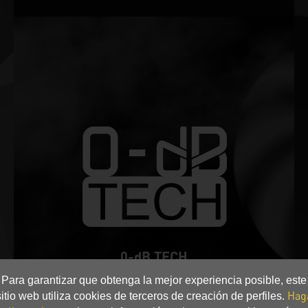
0-dB TECH
Para garantizar que obtenga la mejor experiencia posible, este
Se mantiene en silencioso mientras experimenta la
Hag
sitio web utiliza cookies de terceros de creación de perfiles.
aplicación multimedia y la carga de trabajo general.