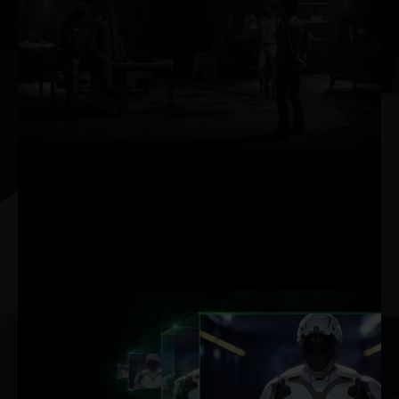
레이 트레이
싱
레이 트레이싱은 빛의
물리 동작을 시뮬레이
션하여 가장 그래픽 집
약적인 고사양 게임에
서도 마치 영화와 같은
실시간 렌더링이 가능
하도록 해주는 게이밍
그래픽 분야의 성배입
니다.
DLSS AI 가
속화