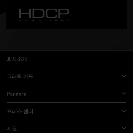
회사소개
회사소개
그래픽 카드
GeForce RTX™ 50 Series
Pandora
GeForce RTX™ 40 Series
NVIDIA Jetson Orin™ NX Super
프레스 센터
GeForce RTX™ 30 Series
NVIDIA Jetson Orin™ Nano Super
Palit 뉴스
지원