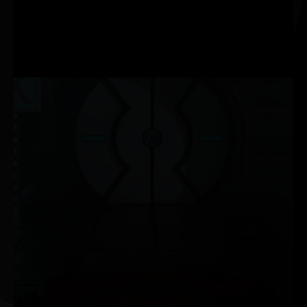
zwiększyć częstotliwość
generowania klatek przy
zachowaniu pięknych,
ostrych obrazów w grach.
NVIDIA G-SYNC®
Ciesz się płynną rozgrywką pozbawioną efektu rozchodzenia