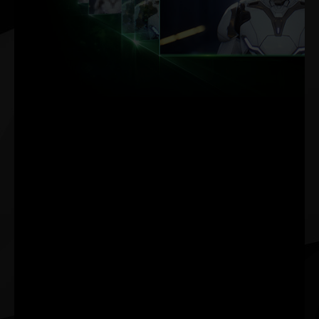
DLSS.
MAKSIMUM
FPS.
MAKSIMUM JAKOŚCI. Z
POTĘGĄ SI.
NVIDIA DLSS (Deep
Learning Super Sampling)
to przełomowa technika
renderingu oparta na SI,
która zwiększa wydajność
graficzną, korzystając z
dedykowanych
procesorów SI rdzeni
Tensor układów GPU
GeForce RTX™. DLSS
korzysta z potęgi sieci
neuronowej z zakresu
głębokiego uczenia, aby