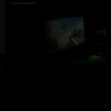
z siebie wszystko.
ZWYCIĘSTWO
MIERZONE W
MILISEKUNDACH.
Rozwiązanie NVIDIA Reflex
zapewnia absolutną przewagę
podczas rozgrywki. Najniższe
opóźnienia. Najlepsza
responsywność. Oparte na
układach GPU GeForce RTX™ z
serii 30 oraz gamingowych
monitorach NVIDIA® G-
SYNC®. Prędzej namierzaj cel,