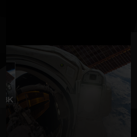
szybciej reaguj i zwiększ
precyzję celowania dzięki
rewolucyjnemu zestawowi
technik pomiaru i optymalizacji
opóźnień systemowych w grach
turniejowych.