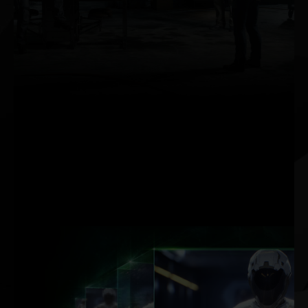
komputerowej.
Technika ta pozwala
symulować fizyczne
zachowanie światła,
umożliwiając
renderowanie w czasie
rzeczywistym grafiki o
kinowej jakości, nawet
w przypadku
najbardziej
wymagających pod
względem graficznym
gier.
AKCELERACJA
SI TECHNIKI