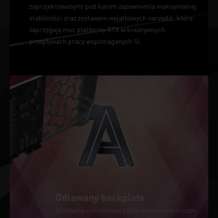
zaprojektowanymi pod kątem zapewnienia maksymalnej
stabilności oraz zestawem wyjątkowych narzędzi, które
zaprzęgają moc platformy RTX w kreatywnych
przepływach pracy wspomaganych SI.
Odlewany backplate
Odlewana ciśnieniowo płyta aluminiowa niczym