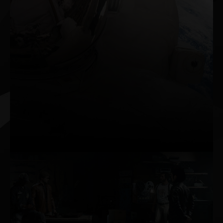
Podłącz, graj, rejestruj i oglądaj w
doskonałej jakości trybu HDR w
rozdzielczościach nawet do 8K na karcie
GeForce RTX™ 3090. Standard HDMI 2.1
umożliwia korzystanie z rozdzielczości 8K na
pojedynczym kablu. Rejestruj materiał wideo
nawet w 8K z HDR dzięki funkcji
ShadowPlay™ oprogramowania GeForce
Experience™ i płynnie odtwarzaj przy użyciu
dekodowania formatu AV1.
Ray tracing
Ray tracing to Święty
Graal grafiki