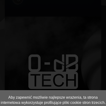
Aby zapewnić możliwie najlepsze wrażenia, ta strona
Technologia 0 dB
internetowa wykorzystuje profilujące pliki cookie stron trzecich.