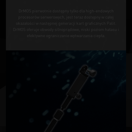
DrMOS pierwotnie dostępny tylko dla high-endowych
procesorów serwerowych, jest teraz dostępny w całej
okazałości w następnej generacji kart graficznych Palit.
DrMOS oferuje obwody silnoprądowe, niski poziom hałasu i
efektywne ograniczanie wytwarzania ciepła.