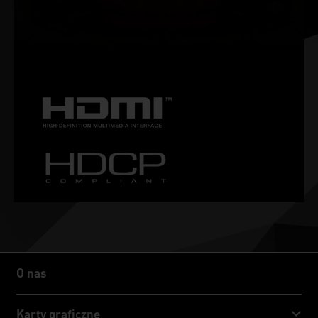
się obrazu przy wysokich częstotliwościach odświeżania, a
także obsługą techniki HDR i wielu innych. Oto absolutnie
doskonały wyświetlacz gamingowy i obowiązkowy sprzęt dla
entuzjastów gier.
O nas
O nas
Karty graficzne