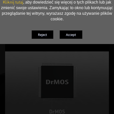
Kliknij tutaj
, aby dowiedzieć się więcej o tych plikach lub jak
Karta działa bezgłośnie podczas pracy z aplikacjami
zmienić swoje ustawienia. Zamykając to okno lub kontynuując
multimedialnymi i pod lekkim obciążeniem.
przeglądanie tej witryny, wyrażasz zgodę na używanie plików
cookie.
DrMOS