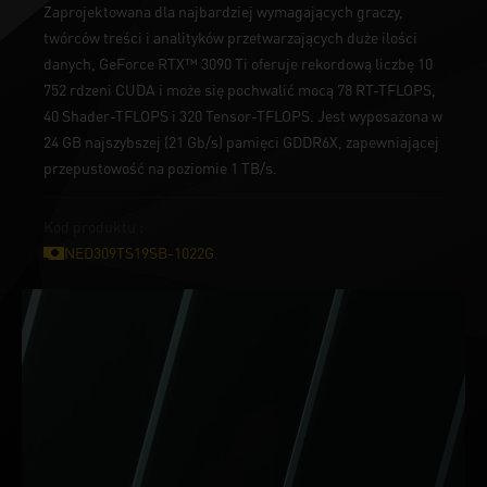
Zaprojektowana dla najbardziej wymagających graczy,
twórców treści i analityków przetwarzających duże ilości
danych, GeForce RTX™ 3090 Ti oferuje rekordową liczbę 10
752 rdzeni CUDA i może się pochwalić mocą 78 RT-TFLOPS,
40 Shader-TFLOPS i 320 Tensor-TFLOPS. Jest wyposażona w
24 GB najszybszej (21 Gb/s) pamięci GDDR6X, zapewniającej
przepustowość na poziomie 1 TB/s.
Kod produktu :
NED309TS19SB-1022G
WYŁĄCZNIE Z GeForce