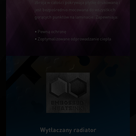
zbroja w całości pokrywaja płytkę drukowaną i
jest bezpośrednio mocowana do wszystkich
gorących punktów na laminacie. Zapewniaja:
• Pewną ochronę
• Zoptymalizowane odprowadzanie ciepła
Wytłaczany radiator