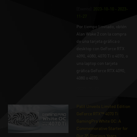
[Evento]
2023-10-10 - 2023-
11-27
Por tiempo limitado, obtén
Alan Wake 2 con la compra
de una tarjeta gráfica o
desktop con GeForce RTX
4090, 4080, 4070 Ti o 4070, o
una laptop con tarjeta
gráfica GeForce RTX 4090,
4080 o 4070.
(2023-10-10)
Palit Unveils Limited Edition
GeForce RTX™ 4070 Ti
GamingPro White OC: A
Commemorative Starter for
Our 35 Glorious Years