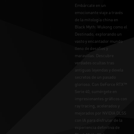
Embárcate en un
emocionante viaje a través
de la mitología china en
Black Myth: Wukong como el
Destinado, explorando un
vasto y encantador mundo
lleno de desafíos y
maravillas. Descubre
verdades ocultas tras
antiguas leyendas y devela
secretos de un pasado
glorioso. Con GeForce RTX™
Serie 40, sumérgete en
impresionantes gráficos con
ray tracing, acelerados y
mejorados por NVIDIA DLSS
con IA para disfrutar de la
experiencia definitiva de