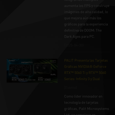
aumenta los FPS y construye
imágenes de alta calidad, lo
que mejora aún más los
gráficos para la experiencia
definitiva de DOOM: The
Dark Ages para PC.
(2025-04-30)
PALIT Presenta las Tarjetas
Gráficas NVIDIA® GeForce
RTX™ 5060 Ti y RTX™ 5060
Series: Infinity 3 y Dual
[Evento]
Como líder innovador en
tecnología de tarjetas
gráficas, Palit Microsystems
Ltd. se complace en