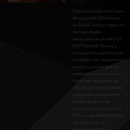
[Evento]
Cálzate las botas manchadas
de sangre del DOOM Slayer
en DOOM: The Dark Ages con
las capacidades
revolucionarias de GeForce
RTX™ Serie 50. Resiste y
lucha como la superarma de
los dioses y los reyes en esta
oscura y siniestra guerra
medieval nunca vista con el
trazado de rayos nativo de
idTech8 que ofrece fidelidad
gráfica, velocidad y efectos
visuales de otro nivel.
Cuando se basa en GeForce
RTX serie 50, NVIDIA DLSS 4
con generación de
fotogramas múltiples