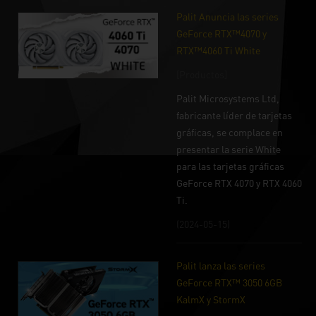
Palit Anuncia las series
GeForce RTX™4070 y
RTX™4060 Ti White
[Productos]
Palit Microsystems Ltd,
fabricante líder de tarjetas
gráficas, se complace en
presentar la serie White
para las tarjetas gráficas
GeForce RTX 4070 y RTX 4060
Ti.
(2024-05-15)
Palit lanza las series
GeForce RTX™ 3050 6GB
KalmX y StormX