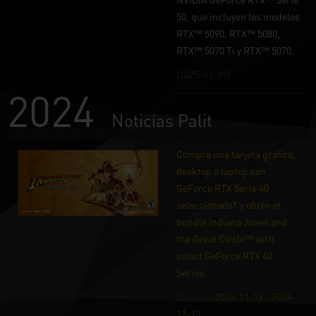
50, que incluyen los modelos
RTX™ 5090, RTX™ 5080,
RTX™ 5070 Ti y RTX™ 5070.
(2025-01-09)
2024
Noticias Palit
Compra una tarjeta gráfica,
desktop o laptop con
GeForce RTX Serie 40
seleccionada* y obtén el
bundle Indiana Jones and
the Great Circle™ with
select GeForce RTX 40
Series.
[Evento]
2024-11-12 - 2024-
12-13