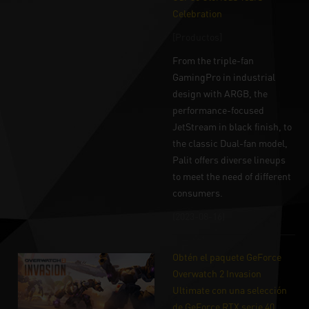
Celebration
[Productos]
From the triple-fan
GamingPro in industrial
design with ARGB, the
performance-focused
JetStream in black finish, to
the classic Dual-fan model,
Palit offers diverse lineups
to meet the need of different
consumers.
(2023-08-16)
Obtén el paquete GeForce
Overwatch 2 Invasion
Ultimate con una selección
de GeForce RTX serie 40.