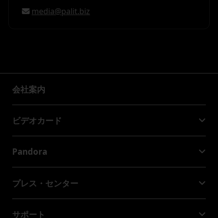
media@palit.biz
会社案内
会社案内
ビデオカード
GeForce RTX™ 50 Series
Pandora
GeForce RTX™ 40 Series
NVIDIA Jetson Orin™ NX Super
GeForce RTX™ 30 Series
プレス・センター
NVIDIA Jetson Orin™ Nano Super
Palitニュース
サポート