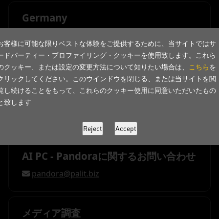
Germany
Palit European Operation (XpertVision GmbH)
お客様に可能な限りベストな体験をご提供するために、当サイトではサ
+49 2154 498860
ードパーティー・プロファイリング・クッキーを使用致します。これら
+49 2154 498888
のクッキー、または設定の変更方法について知りたい場合は、
こちら
を
support@palit.com
クリックしてください。このウインドウを閉じる、または当サイトを閲
覧し続けることをもって、これらのクッキー使用に同意いただいたもの
と致します
製品サポート調査
support@palit.com
AI PC - Pandoraに関するお問い合わせ
pandora@palit.biz
メディア調査