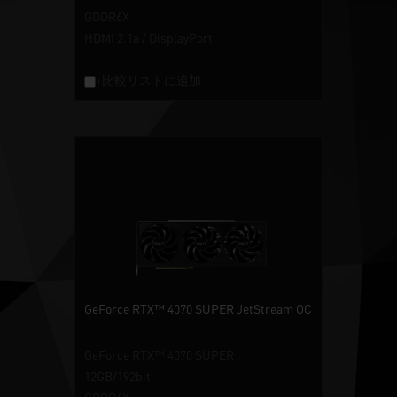
GDDR6X
HDMI 2.1a / DisplayPort
+比較リストに追加
GeForce RTX™ 4070 SUPER JetStream OC
GeForce RTX™ 4070 SUPER
12GB/192bit