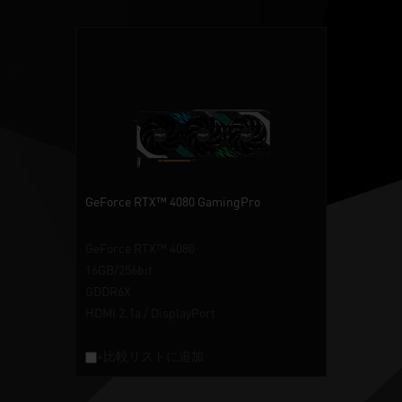
GeForce RTX™ 4080 GamingPro
GeForce RTX™ 4080
16GB/256bit
GDDR6X
HDMI 2.1a / DisplayPort
+比較リストに追加