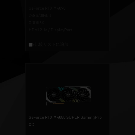
GeForce RTX™ 4090
24GB/384bit
GDDR6X
HDMI 2.1a / DisplayPort
+比較リストに追加
GeForce RTX™ 4080 SUPER GamingPro
OC