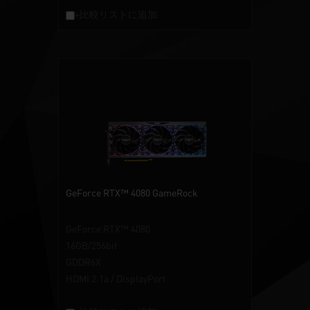
+比較リストに追加
GeForce RTX™ 4080 GameRock
GeForce RTX™ 4080
16GB/256bit
GDDR6X
HDMI 2.1a / DisplayPort