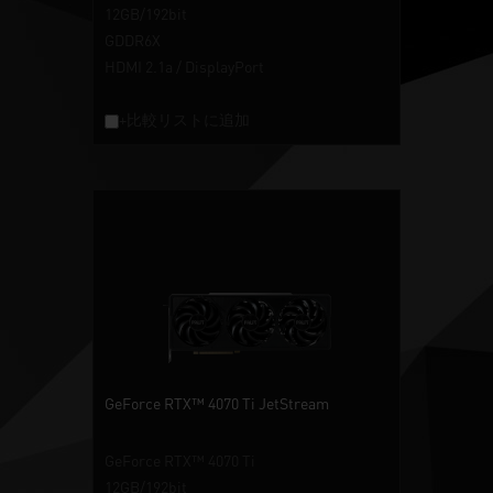
12GB/192bit
GDDR6X
HDMI 2.1a / DisplayPort
+比較リストに追加
GeForce RTX™ 4070 Ti JetStream
GeForce RTX™ 4070 Ti
12GB/192bit