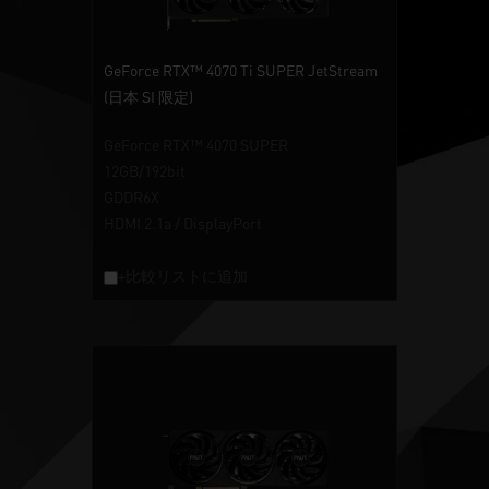
GeForce RTX™ 4070 Ti SUPER JetStream
(日本 SI 限定)
GeForce RTX™ 4070 SUPER
12GB/192bit
GDDR6X
HDMI 2.1a / DisplayPort
+比較リストに追加