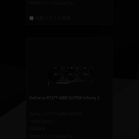
HDMI 2.1a / DisplayPort
+比較リストに追加
GeForce RTX™ 4080 SUPER Infinity 3
GeForce RTX™ 4080 SUPER
16GB/256bit
GDDR6X
HDMI 2.1a / DisplayPort