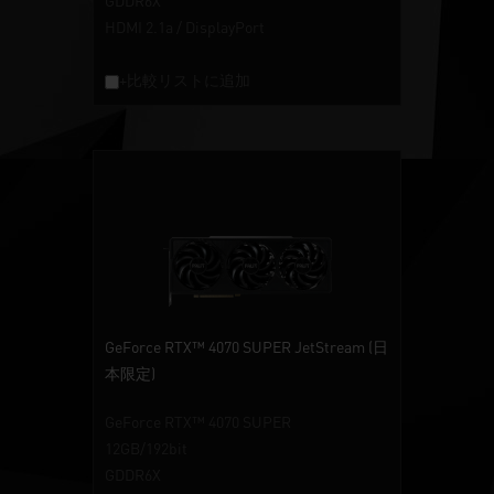
GDDR6X
HDMI 2.1a / DisplayPort
+比較リストに追加
GeForce RTX™ 4070 SUPER JetStream (日
本限定)
GeForce RTX™ 4070 SUPER
12GB/192bit
GDDR6X