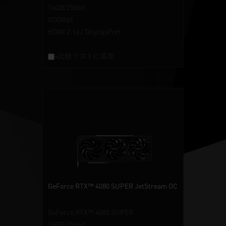
16GB/256bit
GDDR6X
HDMI 2.1a / DisplayPort
+比較リストに追加
GeForce RTX™ 4080 SUPER JetStream OC
GeForce RTX™ 4080 SUPER
16GB/256bit