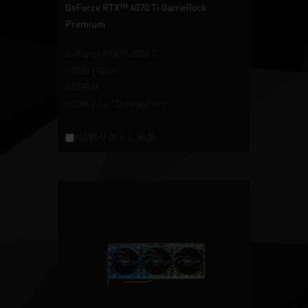
GeForce RTX™ 4070 Ti GameRock
Premium
GeForce RTX™ 4070 Ti
12GB/192bit
GDDR6X
HDMI 2.1a / DisplayPort
+比較リストに追加