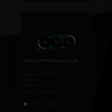
GeForce RTX™ 4080 GamingPro OC
GeForce RTX™ 4080
16GB/256bit
GDDR6X
HDMI 2.1a / DisplayPort
+比較リストに追加