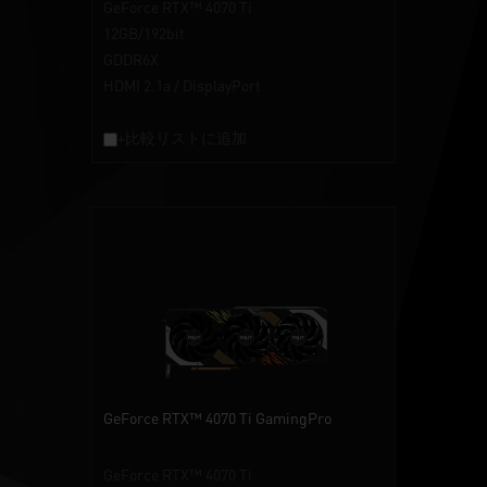
GeForce RTX™ 4070 Ti
12GB/192bit
GDDR6X
HDMI 2.1a / DisplayPort
+比較リストに追加
GeForce RTX™ 4070 Ti GamingPro
GeForce RTX™ 4070 Ti