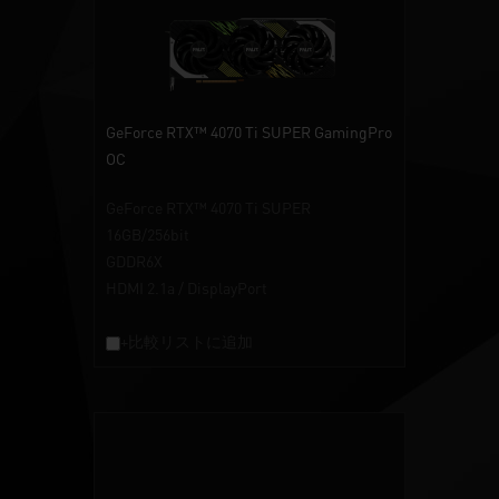
GeForce RTX™ 4070 Ti SUPER GamingPro
OC
GeForce RTX™ 4070 Ti SUPER
16GB/256bit
GDDR6X
HDMI 2.1a / DisplayPort
+比較リストに追加