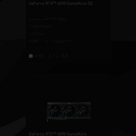
GeForce RTX™ 4090 GameRock OC
GeForce RTX™ 4090
24GB/384bit
GDDR6X
HDMI 2.1a / DisplayPort
+比較リストに追加
GeForce RTX™ 4090 GameRock