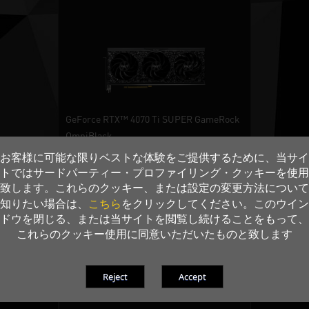
GeForce RTX™ 4070 Ti SUPER GameRock
OmniBlack
お客様に可能な限りベストな体験をご提供するために、当サイ
GeForce RTX™ 4070 Ti SUPER
トではサードパーティー・プロファイリング・クッキーを使用
16GB/256bit
致します。これらのクッキー、または設定の変更方法について
GDDR6X
こちら
知りたい場合は、
をクリックしてください。このウイン
HDMI 2.1a / DisplayPort
ドウを閉じる、または当サイトを閲覧し続けることをもって、
これらのクッキー使用に同意いただいたものと致します
+比較リストに追加