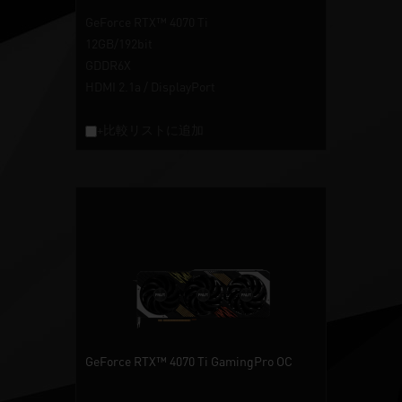
GeForce RTX™ 4070 Ti
12GB/192bit
GDDR6X
HDMI 2.1a / DisplayPort
+比較リストに追加
GeForce RTX™ 4070 Ti GamingPro OC