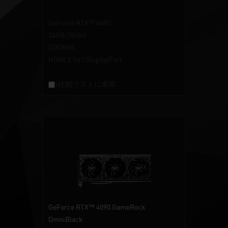
GeForce RTX™ 4090
24GB/384bit
GDDR6X
HDMI 2.1a / DisplayPort
+比較リストに追加
GeForce RTX™ 4090 GameRock
OmniBlack