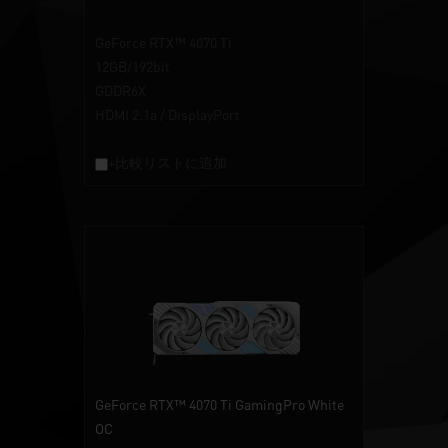
GeForce RTX™ 4070 Ti
12GB/192bit
GDDR6X
HDMI 2.1a / DisplayPort
+比較リストに追加
GeForce RTX™ 4070 Ti GamingPro White
OC