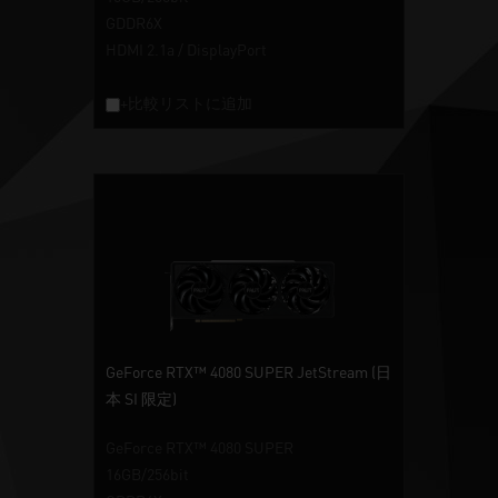
GDDR6X
HDMI 2.1a / DisplayPort
+比較リストに追加
GeForce RTX™ 4080 SUPER JetStream (日
本 SI 限定)
GeForce RTX™ 4080 SUPER
16GB/256bit