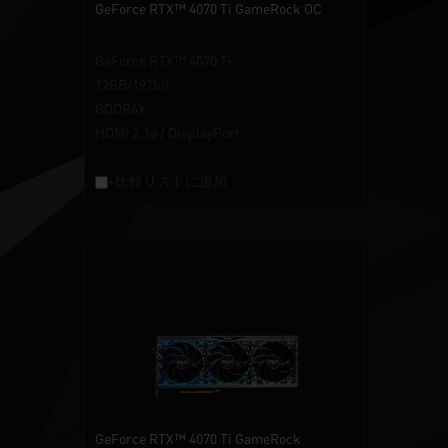
GeForce RTX™ 4070 Ti GameRock OC
GeForce RTX™ 4070 Ti
12GB/192bit
GDDR6X
HDMI 2.1a / DisplayPort
+比較リストに追加
GeForce RTX™ 4070 Ti GameRock