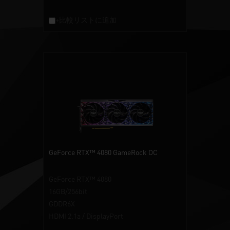
+比較リストに追加
GeForce RTX™ 4080 GameRock OC
GeForce RTX™ 4080
16GB/256bit
GDDR6X
HDMI 2.1a / DisplayPort