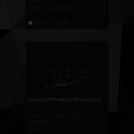
GDDR6X
HDMI 2.1a / DisplayPort
+比較リストに追加
GeForce RTX™ 4080 SUPER Infinity 3 OC
GeForce RTX™ 4080 SUPER
16GB/256bit
GDDR6X