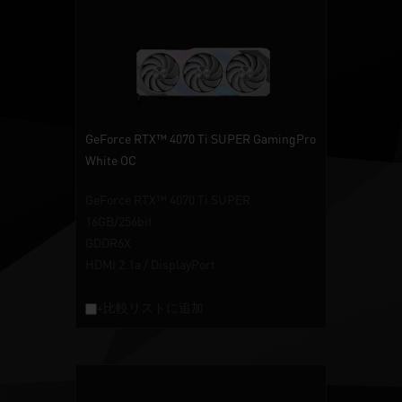
GeForce RTX™ 4070 Ti SUPER GamingPro
White OC
GeForce RTX™ 4070 Ti SUPER
16GB/256bit
GDDR6X
HDMI 2.1a / DisplayPort
+比較リストに追加