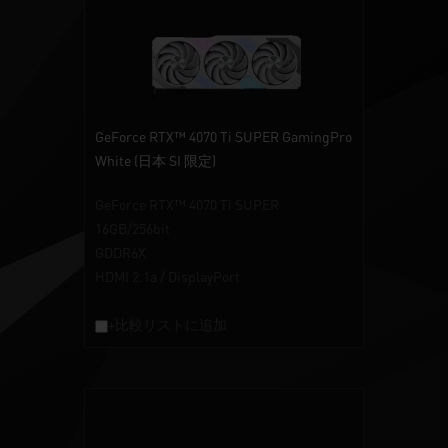
GeForce RTX™ 4070 Ti SUPER GamingPro
White (日本 SI 限定)
GeForce RTX™ 4070 Ti SUPER
16GB/256bit
GDDR6X
HDMI 2.1a / DisplayPort
+比較リストに追加