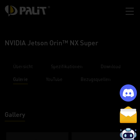
NVIDIA Jetson Orin™ NX Super
Übersicht
Spezifikationen
Download
Galerie
YouTube
Bezugsquellen
Gallery