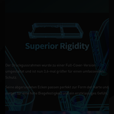
Der Druckgussrahmen wurde zu einer Full-Cover-Version
umgestaltet und ist nun 3,6-mal größer für einen umfassenden
Schutz.
Seine abgerundeten Ecken passen perfekt zur Form der Karte und
sorgen für eine hohe Biegefestigkeit und ein erstklassiges Gefühl.