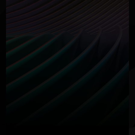
NVIDIA Broadcast
RTX Video
Dein AI-gestütztes
Verbessere deine
Studio
Videowiedergabe
Verbessere Livestreams,
RTX Video Super Resolution
Voice Chats und Videoanrufe
nutzt AI zur Verbesserung
mit AI-optimierter Sprache
von Videos, schärft Details
und Video,
und entfernt Artefakte.
Hintergrundanpassung.
RTX Remix
Videobearbeitung
Remastering der
Schnelligkeit trifft
Klassiker
auf Kreativität
RTX Remix hilft Moddern,
Der NVIDIA Encoder der 9.
Spielassets zu erfassen, mit
Generation beschleunigt