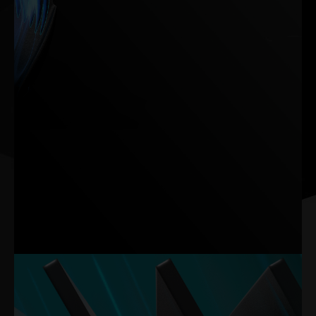
Das von Flugzeugtriebwerken und -flügeln inspirierte TurboFan
4.0-System stabilisiert den Luftstrom mit Winglets und reduziert
den Luftwiderstand und die Geräuschentwicklung mit Rillen auf
den Lüfterrückseiten, wodurch insgesamt eine Verbesserung der
Geräusch- und Wärmeoptimierung um 33% erreicht wird.
Hinweis: Die Daten basieren auf internen Labortests. Die tatsächlichen
Ergebnisse können bei bestimmten Einstellungen abweichen.