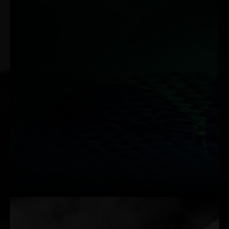
Dual BIOS
Das Dual-BIOS Programm aktiviert automatisch die
Schutzfunktion, wenn ein Fehler in einem der BIOS Programme
auftritt. Dies ermöglicht der Karte weiterhin zu funktionieren,
falls ein Systemfehler auftritt. BIOS 1: Performance Mode
BIOS 2: Silent Mode