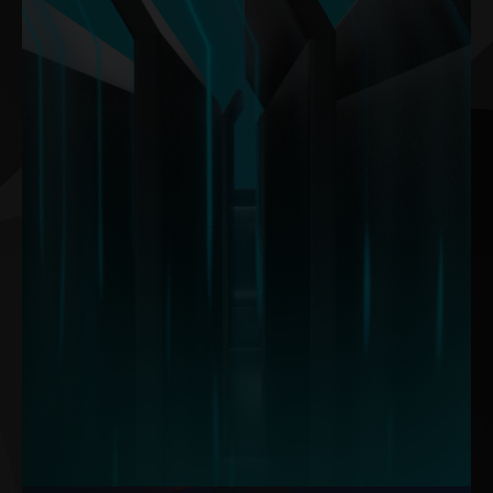
Der 30°-Lamellenwinkel lenkt den Luftstrom präzise über die
Öberfläche, maximiert den Kontakt mit den Lamellen und erzielt
eine Verbesserung der Geräuschreduzierung und der
Luftstromeffizienz um insgesamt 16%. Dieses Design sorgt für
einen gleichmäßigeren und effektiveren Luftstrom.
Hinweis: Die Daten basieren auf internen Labortests. Die tatsächlichen
Ergebnisse können bei bestimmten Einstellungen abweichen.