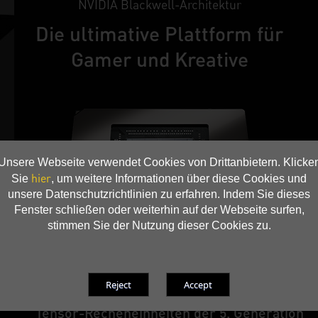
NVIDIA Blackwell-Architektur
Die ultimative Plattform für
Gamer und Kreative
Unsere Webseite verwendet Cookies von Drittanbietern. Klicke
hier
Sie
, um weitere Informationen über diese Cookies und
unsere Datenschutzrichtlinien zu erfahren. Indem Sie dieses
Fenster schließen oder weiterhin auf der Webseite surfen,
stimmen Sie der Nutzung dieser Cookies zu.
Tensor-Recheneinheiten der 5. Generation