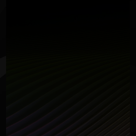
Kreative
Dein kreativer AI-Vorteil
NVIDIA Studio mit RTX 50-Serie bietet Top-Leistung für
Videobearbeitung, 3D-Rendering und Design. Profitiere von
RTX-Beschleunigungen, stabilen Studio-Treibern und
exklusiven AI-Tools für effizientere, kreative Workflows.