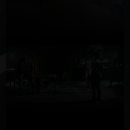
ansehen. HDMI 2.1 ermöglicht eine
Auflösung von 8K auf einem einzigen Kabel.
Mit dem GeForce Experience™
ShadowPlay™-Feature kannst du bis zu 8K
HDR-Material aufnehmen und mit der AV1-
Dekodierung problemlos wiedergeben.
Raytracing
Raytracing ist das
Nonplusultra der
Spielgrafik. Dabei wird
das physikalische
Verhalten des Lichts
simuliert, um selbst bei
den grafisch
komplexesten Spielen