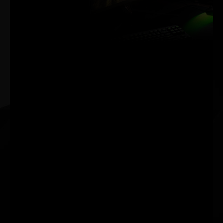
GEMESSEN.
NVIDIA Reflex sorgt für den
ultimativen
Wettbewerbsvorteil. Die
niedrigste Latenzzeit. Die
beste
Reaktionsgeschwindigkeit.
Mit Grafikprozessoren der
GeForce RTX™ 30-Serie und
NVIDIA® G-SYNC® Gaming-
Monitoren. Erreiche deine
Ziele schneller, reagiere
schneller und steigere deine
Zielgenauigkeit durch eine
bahnbrechende Suite von
Technologien zur Messung
und Optimierung der
Systemlatenz für