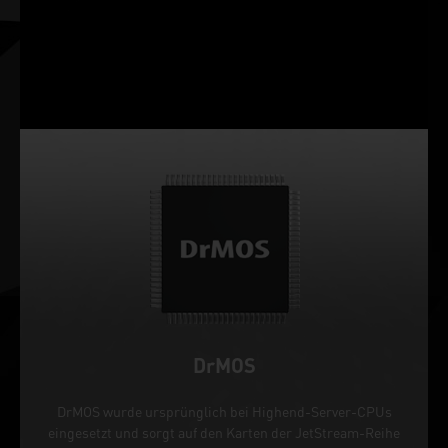
DrMOS
DrMOS wurde ursprünglich bei Highend-Server-CPUs
eingesetzt und sorgt auf den Karten der JetStream-Reihe