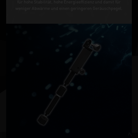
für hohe Stabilität, hohe Energieeffizienz und damit für
weniger Abwärme und einen geringeren Geräuschpegel.