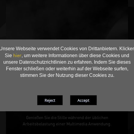
Unsere Webseite verwendet Cookies von Drittanbietern. Klicke
hier
Sie
, um weitere Informationen über diese Cookies und
unsere Datenschutzrichtlinien zu erfahren. Indem Sie dieses
Fenster schließen oder weiterhin auf der Webseite surfen,
stimmen Sie der Nutzung dieser Cookies zu.
0-dB TECH
Genießen Sie die Stille während der üblichen
Arbeitsbelastung einer Multimedia Anwendung.