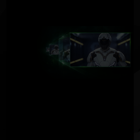
Echtzeit-Rendering in
Kinoqualität zu
ermöglichen.
DLSS KI-
BESCHLEUNIGUNG.
MAX. FRAMERATE. MAX.
QUALITÄT. POWERED BY KI.
NVIDIA DLSS (Deep Learning Super
Sampling) ist eine bahnbrechende
KI-Rendering-Technologie, die mit
dedizierten Tensor Core-KI-
Prozessoren auf GeForce RTX™ die
Grafikleistung erhöht. DLSS nutzt
die Leistung eines neuronalen
Netzes für Deep Learning, um die