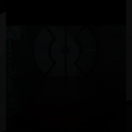
Frameraten zu steigern und
schöne, scharfe Bilder für deine
Spiele zu generieren.
NVIDIA G-SYNC®
Genieße deine Games ohne Ruckeln oder Tearing und
erhalte hohe Bildwiederholraten in HDR-Qualität und mehr.