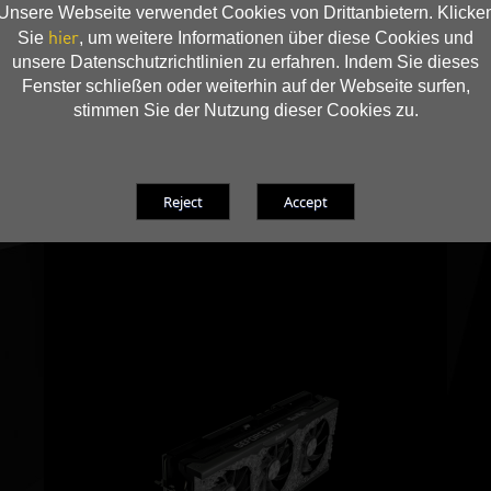
Unsere Webseite verwendet Cookies von Drittanbietern. Klicke
hier
Sie
, um weitere Informationen über diese Cookies und
unsere Datenschutzrichtlinien zu erfahren. Indem Sie dieses
Fenster schließen oder weiterhin auf der Webseite surfen,
stimmen Sie der Nutzung dieser Cookies zu.