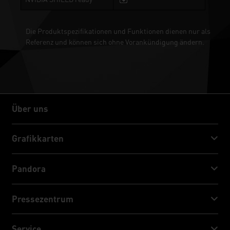
Die Produktspezifikationen und Funktionen dienen nur als
Referenz und können sich ohne Vorankündigung ändern.
Über uns
Über uns
Grafikkarten
GeForce RTX™ 50 Series
Pandora
GeForce RTX™ 40 Series
NVIDIA Jetson Orin™ NX Super
Pressezentrum
GeForce RTX™ 30 Series
NVIDIA Jetson Orin™ Nano Super
Palit Nachrichten
Service