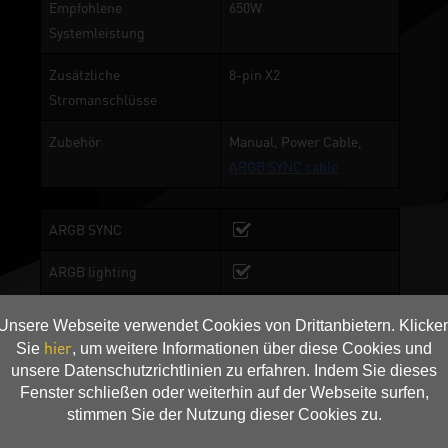
Empfohlene
650W
Systemleistung
Zusätzliche
8-pin X2
Stromanschlüsse
Zubehör
Manual, Power Cable,
ARGB SYNC cable
ARGB SYNC
ARGB lighting
TurboFan
Unsere Webseite verwendet Cookies von Drittanbietern. Klicke
Lüftungsklingen
hier
Sie
, um weitere Informationen über diese Cookies und
unsere Datenschutzrichtlinien zu erfahren. Indem Sie dieses
2-Ball Bearing
Fenster schließen oder weiterhin auf der Webseite surfen,
stimmen Sie der Nutzung dieser Cookies zu.
Copper Base