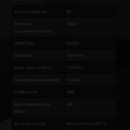
Speicherkapazität
8G
Breite der
256bit
Speicherschnittstelle
DRAM Type
GDDR6
Grafiktakt
1500 MHz
Boost-Taktung (MHz)
1725 MHz
Speichergeschwindigkeit
14 Gbps
CUDA-Kerne
5888
Speicherbandbreite
448
(GB/s)
Microsoft DirectX
Microsoft DirectX® 12