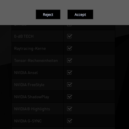
Dual BIOS
BIOS 1: Performance
Mode, BIOS 2:Silent Mode
DrMOS
0-dB TECH
Raytracing-Kerne
Tensor-Recheneinheiten
NVIDIA Ansel
NVIDIA FreeStyle
NVIDIA ShadowPlay
NVIDIA® Highlights
NVIDIA G-SYNC