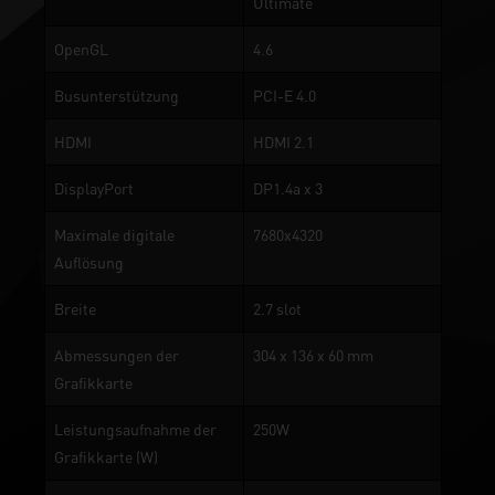
Ultimate
OpenGL
4.6
Busunterstützung
PCI-E 4.0
HDMI
HDMI 2.1
DisplayPort
DP1.4a x 3
Maximale digitale
7680x4320
Auflösung
Breite
2.7 slot
Abmessungen der
304 x 136 x 60 mm
Grafikkarte
Leistungsaufnahme der
250W
Grafikkarte (W)