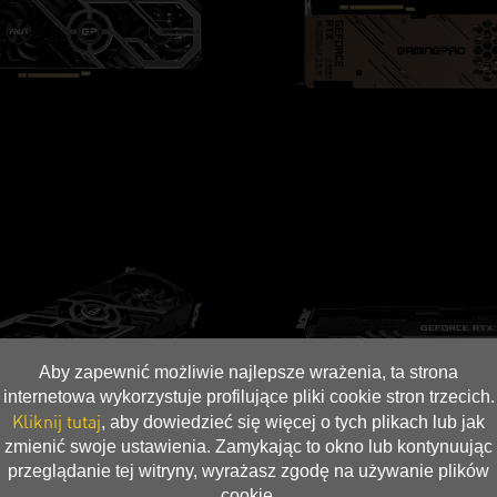
Aby zapewnić możliwie najlepsze wrażenia, ta strona
internetowa wykorzystuje profilujące pliki cookie stron trzecich.
Kliknij tutaj
, aby dowiedzieć się więcej o tych plikach lub jak
zmienić swoje ustawienia. Zamykając to okno lub kontynuując
przeglądanie tej witryny, wyrażasz zgodę na używanie plików
cookie.