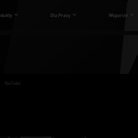
odukty
Dla Prasy
Wsparcie
YouTube