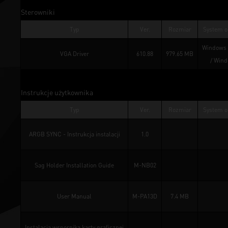
Sterowniki
Typ
Ver.
Rozmiar
System o
Windows 
VGA Driver
610.88
979.65 MB
/ 
Wind
Instrukcje użytkownika
Typ
Ver.
Rozmiar
System o
ARGB SYNC - Instrukcja instalacji
1.0
Sag Holder Installation Guide
M-NB02
User Manual
M-PA13D
7.4 MB
Instalacja wspornika karty graficznej