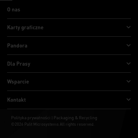
O nas
O nas
Karty graficzne
GeForce RTX™ 50 Series
Pandora
GeForce RTX™ 40 Series
NVIDIA Jetson Orin™ NX Super
Dla Prasy
GeForce RTX™ 30 Series
NVIDIA Jetson Orin™ Nano Super
Nowości Palita
Wsparcie
Social Media
Centrum pobierania
Kontakt
Nagrody & Recenzje
ThunderMaster
Palit Social Care
Kontakt
Polityka prywatności
Packaging & Recycling
|
ARGB SYNC
©2026 Palit Microsystems All rights reserved.
Gdzie kupić?
Tapety na pulpit