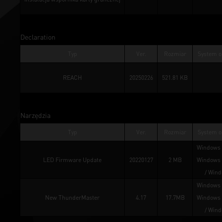
Declaration
Typ
Ver.
Rozmiar
System o
REACH
20250226
521.81 KB
Narzędzia
Typ
Ver.
Rozmiar
System o
Windows 
LED Firmware Update
20220127
2 MB
Windows 
/ 
Wind
Windows 
New ThunderMaster
4.17
17.7MB
Windows 
/ 
Wind