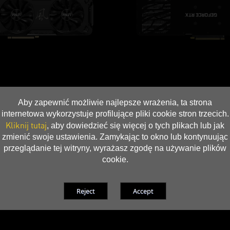
Aby zapewnić możliwie najlepsze wrażenia, ta strona
internetowa wykorzystuje profilujące pliki cookie stron trzecich.
Kliknij tutaj
, aby dowiedzieć się więcej o tych plikach lub jak
zmienić swoje ustawienia. Zamykając to okno lub kontynuując
przeglądanie tej witryny, wyrażasz zgodę na używanie plików
cookie.