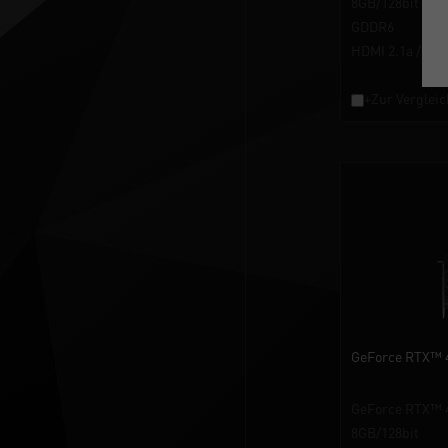
8GB/128bit
GDDR6
HDMI 2.1a / Dis
+Zur Vergleic
GeForce RTX™ 
GeForce RTX™ 
8GB/128bit