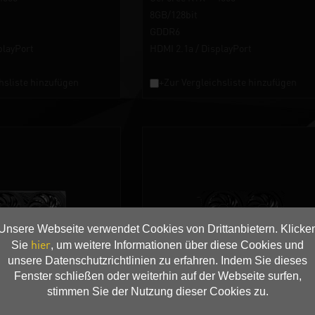
8GB/128bit
GDDR6
playPort
HDMI 2.1a / DisplayPort
hsliste hinzufügen
+Zur Vergleichsliste hinzufügen
Unsere Webseite verwendet Cookies von Drittanbietern. Klicke
hier
Sie
, um weitere Informationen über diese Cookies und
unsere Datenschutzrichtlinien zu erfahren. Indem Sie dieses
060 Dual V1
GeForce RTX™ 4060 Infinity 2 OC
Fenster schließen oder weiterhin auf der Webseite surfen,
stimmen Sie der Nutzung dieser Cookies zu.
4060
GeForce RTX™ 4060