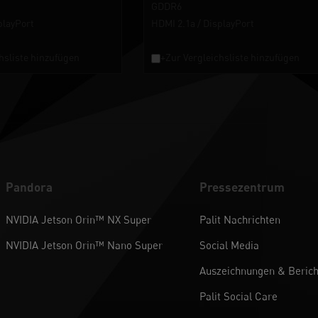
GDDR6
playPort
HDMI 2.1a / DisplayPort
hsliste hinzufügen
+Zur Vergleichsliste hinzufügen
Pandora
Pressezentrum
NVIDIA Jetson Orin™ NX Super
Palit Nachrichten
NVIDIA Jetson Orin™ Nano Super
Social Media
Auszeichnungen & Berich
Palit Social Care