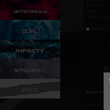
8GB/128bit
GDDR6
HDMI 2.1a / Dis
+Zur Vergleic
GeForce RTX™ 4
GeForce RTX™ 