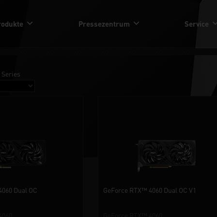
rodukte
Pressezentrum
Service
 Series
4060 Dual OC
GeForce RTX™ 4060 Dual OC V1
4060
GeForce RTX™ 4060