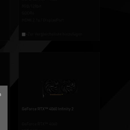
8GB/128bit
GDDR6
HDMI 2.1a / DisplayPort
+Zur Vergleichsliste hinzufügen
n
GeForce RTX™ 4060 Infinity 2
GeForce RTX™ 4060