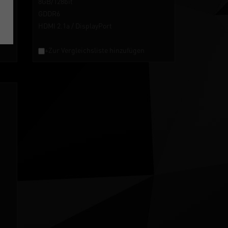
8GB/128bit
GDDR6
HDMI 2.1a / DisplayPort
+Zur Vergleichsliste hinzufügen