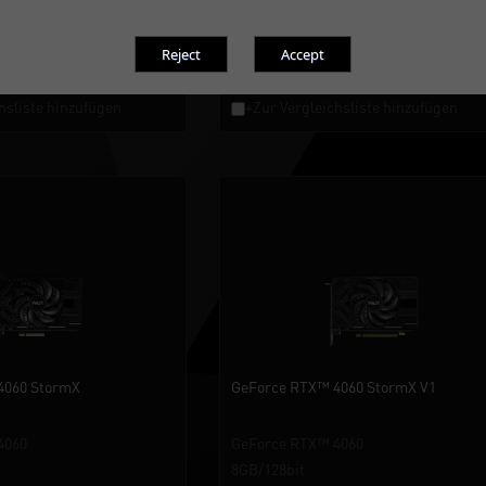
8GB/128bit
GDDR6
playPort
HDMI 2.1a / DisplayPort
hsliste hinzufügen
+Zur Vergleichsliste hinzufügen
4060 StormX
GeForce RTX™ 4060 StormX V1
4060
GeForce RTX™ 4060
8GB/128bit