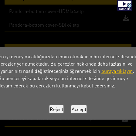
Pandora-bottom cover-HDMIx4.stp
Pandora-bottom cover-SDIx4.stp
Pandora İmaj Dosyası
En iyi deneyimi aldığınızdan emin olmak için bu internet sitesind
çerezler yer almaktadır. Bu çerezler hakkında daha fazlasını ve
Pandora NX 16G
ayarlarınızı nasıl değiştireceğiniz öğrenmek için
buraya tıklayın
.
Pandora NX 8G
Bu pencereyi kapatarak veya bu internet sitesinde gezinmeye
devam ederek bu çerezleri kullanmayı kabul edersiniz.
Ürün Bilgi Formu
Palit Pandora NX Product Sheet V1_0.pdf