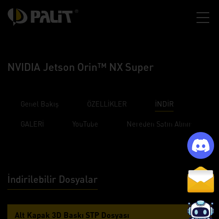
NVIDIA Jetson Orin™ NX Super
Genel Bakış
ÖZELLİKLER
İNDİR
GALERİ
YouTube
Nereden Satın Alınır
İndirilebilir Dosyalar
Alt Kapak 3D Baskı STP Dosyası