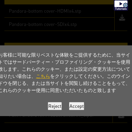
Pandora-bottom cover-HDMIx4.stp
Pandora-bottom cover-SDIx4.stp
Pandora イメージファイル
お客様に可能な限りベストな体験をご提供するために、当サイ
トではサードパーティー・プロファイリング・クッキーを使用
Pandora NX 16G
致します。これらのクッキー、または設定の変更方法について
Pandora NX 8G
知りたい場合は、
こちら
をクリックしてください。このウイン
ドウを閉じる、または当サイトを閲覧し続けることをもって、
これらのクッキー使用に同意いただいたものと致します
製品シート
Palit Pandora NX Product Sheet V1_0.pdf