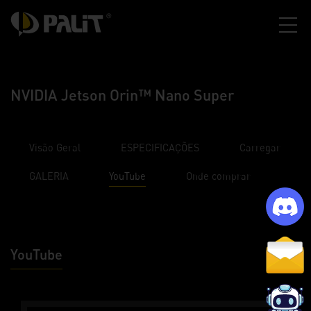
NVIDIA Jetson Orin™ Nano Super
Visão Geral
ESPECIFICAÇÕES
Carregar
GALERIA
YouTube
Onde comprar
YouTube