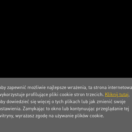
Aby zapewnić możliwie najlepsze wrażenia, ta strona internetow
wykorzystuje profilujące pliki cookie stron trzecich.
Kliknij tutaj
,
aby dowiedzieć się więcej o tych plikach lub jak zmienić swoje
ustawienia. Zamykając to okno lub kontynuując przeglądanie tej
witryny, wyrażasz zgodę na używanie plików cookie.