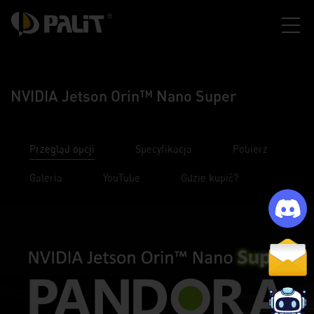
NVIDIA Jetson Orin™ Nano Super
Przegląd opcji
Specyfikacja
Pobierz
Galeria
YouTube
Gdzie kupić?