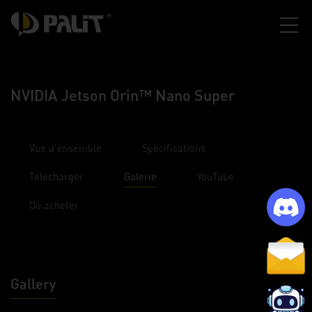
NVIDIA Jetson Orin™ Nano Super
Vue d’ensemble
Spécifications
Télécharger
Galerie
YouTube
Où acheter
Gallery