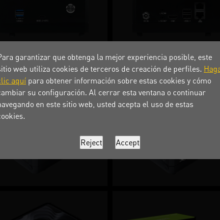
Para garantizar que obtenga la mejor experiencia posible, este
sitio web utiliza cookies de terceros de creación de perfiles.
Hag
clic aquí
para obtener información sobre estas cookies y cómo
cambiar su configuración. Al cerrar esta ventana o continuar
navegando en este sitio web, usted acepta el uso de estas
cookies.