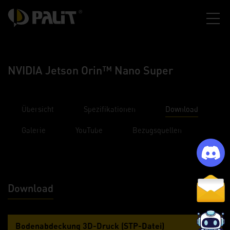
NVIDIA Jetson Orin™ Nano Super
Übersicht
Spezifikationen
Download
Galerie
YouTube
Bezugsquellen
Download
Bodenabdeckung 3D-Druck (STP-Datei)