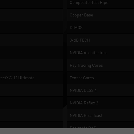
Composite Heat Pipe
Copper Base
DrMOS
0-dB TECH
NVIDIA Architecture
Ray Tracing Cores
rectX® 12 Ultimate
Tensor Cores
NVIDIA DLSS 4
NVIDIA Reflex 2
NVIDIA Broadcast
Resizable BAR