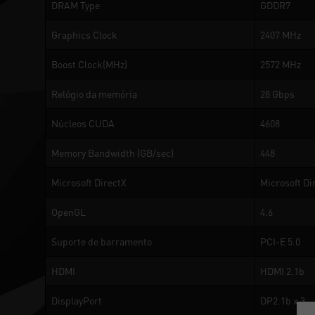
DRAM Type
GDDR7
Graphics Clock
2407 MHz
Boost Clock(MHz)
2572 MHz
Relógio da memória
28 Gbps
Núcleos CUDA
4608
Memory Bandwidth (GB/sec)
448
Microsoft DirectX
Microsoft Di
OpenGL
4.6
Suporte de barramento
PCI-E 5.0
HDMI
HDMI 2.1b
DisplayPort
DP2.1b x 3