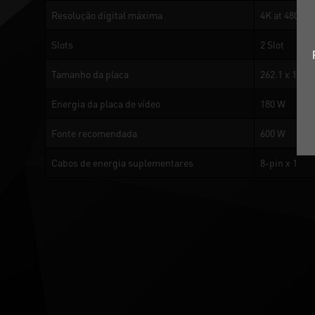
Resolução digital máxima
4K at 480Hz 
Slots
2 Slot
Tamanho da placa
262.1 x 126.
Energia da placa de vídeo
180 W
Fonte recomendada
600 W
Cabos de energia suplementares
8-pin x 1