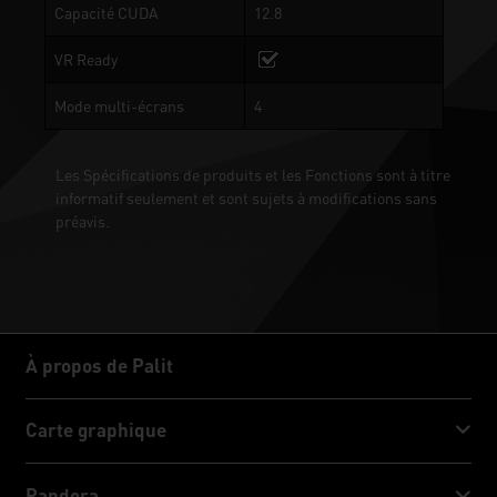
Capacité CUDA
12.8
VR Ready
Mode multi-écrans
4
Les Spécifications de produits et les Fonctions sont à titre
informatif seulement et sont sujets à modifications sans
préavis.
À propos de Palit
À propos de Palit
Carte graphique
GeForce RTX™ 50 Series
Pandora