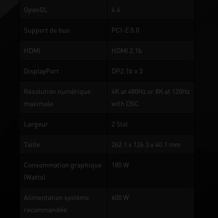
OpenGL
4.6
Support de bus
PCI-E 5.0
HDMI
HDMI 2.1b
DisplayPort
DP2.1b x 3
Résolution numérique
4K at 480Hz or 8K at 120Hz
maximale
with DSC
Largeur
2 Slot
Taille
262.1 x 126.3 x 40.1 mm
Consommation graphique
180 W
(Watts)
Alimentation système
600 W
recommandée