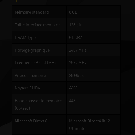
Mémoire standard
8 GB
Taille interface mémoire
128 bits
DRAM Type
GDDR7
Horloge graphique
2407 MHz
Fréquence Boost (MHz)
2572 MHz
Vitesse mémoire
28 Gbps
Noyaux CUDA
4608
Bande passante mémoire
448
(Go/sec)
Microsoft DirectX
Microsoft DirectX® 12
Ultimate