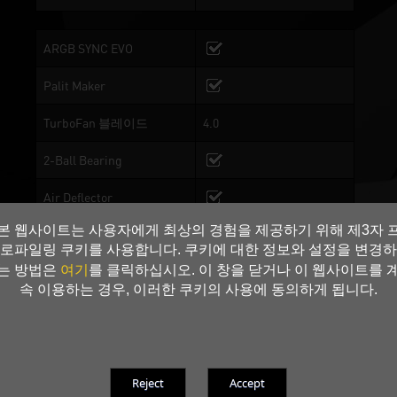
ARGB SYNC EVO
Palit Maker
TurboFan 블레이드
4.0
2-Ball Bearing
Air Deflector
본 웹사이트는 사용자에게 최상의 경험을 제공하기 위해 제3자 
Superior Rigidity
로파일링 쿠키를 사용합니다. 쿠키에 대한 정보와 설정을 변경하
여기
는 방법은
를 클릭하십시오. 이 창을 닫거나 이 웹사이트를 
Composite Heat Pipe
속 이용하는 경우, 이러한 쿠키의 사용에 동의하게 됩니다.
High Performance Vapor
Chamber
Dual BIOS
BIOS 1: Performance
Mode, BIOS 2:Silent Mode