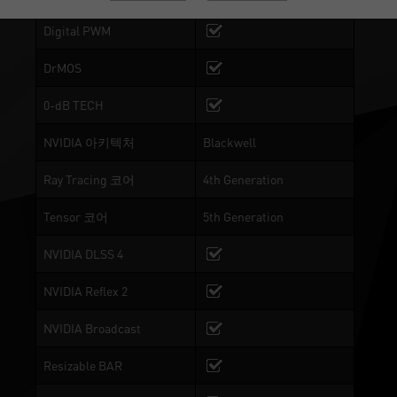
Digital PWM
DrMOS
0-dB TECH
NVIDIA 아키텍처
Blackwell
Ray Tracing 코어
4th Generation
Tensor 코어
5th Generation
NVIDIA DLSS 4
NVIDIA Reflex 2
NVIDIA Broadcast
Resizable BAR