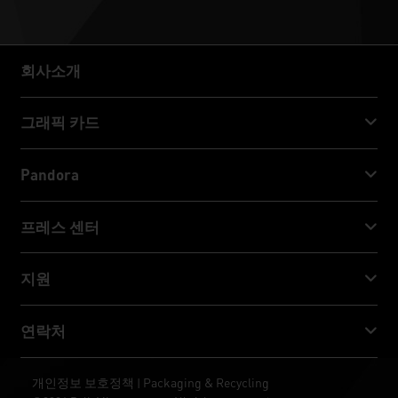
회사소개
회사소개
그래픽 카드
GeForce RTX™ 50 Series
Pandora
GeForce RTX™ 40 Series
NVIDIA Jetson Orin™ NX Super
프레스 센터
GeForce RTX™ 30 Series
NVIDIA Jetson Orin™ Nano Super
Palit 뉴스
지원
소셜 미디어
다운로드 서비스
연락처
수상 & 리뷰
ThunderMaster
Palit Social Care
연락처
개인정보 보호정책
Packaging & Recycling
|
ARGB SYNC