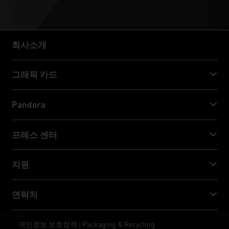
회사소개
회사소개
그래픽 카드
GeForce RTX™ 50 Series
Pandora
GeForce RTX™ 40 Series
NVIDIA Jetson Orin™ NX Super
프레스 센터
GeForce RTX™ 30 Series
NVIDIA Jetson Orin™ Nano Super
Palit 뉴스
지원
소셜 미디어
다운로드 서비스
연락처
수상 & 리뷰
ThunderMaster
Palit Social Care
연락처
개인정보 보호정책
Packaging & Recycling
|
ARGB SYNC