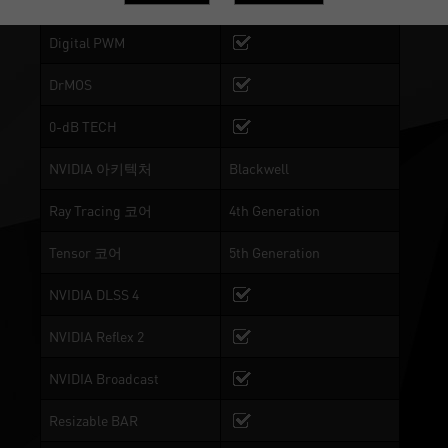
Mode, BIOS 2:Silent Mode
Digital PWM
DrMOS
0-dB TECH
NVIDIA 아키텍처
Blackwell
Ray Tracing 코어
4th Generation
Tensor 코어
5th Generation
NVIDIA DLSS 4
NVIDIA Reflex 2
NVIDIA Broadcast
Resizable BAR