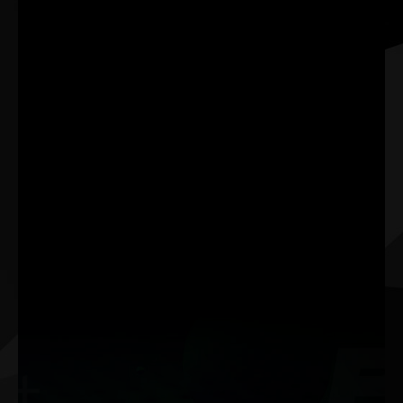
를 거쳐 성능과 안정성을 극
대화시킵니다.
NVIDIA G-SYNC
가상현실
NVIDIA G-SYNC®는 궁극
최고의 그래픽 성능으로 가
의 디스플레이 기술입니다.
장 원활하고 몰입감 있는
향상된 모션 선명도, 끊김
VR 경험을 제공합니다.
없는 부드러운 몰입감, 초고
속의 프레임 레이트 등을 선
사합니다.