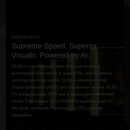
NVIDIA DLSS 4.5
Supreme Speed. Superior
Visuals. Powered by AI.
DLSS is a revolutionary suite of neural rendering
technologies that uses AI to boost FPS, reduce latency,
and improve image quality. DLSS 4 introduced Multi
Frame Generation (MFG) and transformer models. DLSS
4.5 brings Dynamic MFG and a second-gen transformer
model. All backed by an NVIDIA AI supercomputer in
the cloud, constantly improving your PC’s gaming
capabilities.