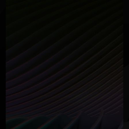
GeForce RTX™ 50 시리즈 GPU는 비디오 편집, 3D 렌더링,
그리고 그래픽 디자인에서 타의 추종을 불허하는 성능을 발
휘합니다. 최고의 크리에이티브 앱, 최고의 안정성을 제공하
도록 설계된 세계적 수준의 NVIDIA Studio 드라이버, AI 기반
크리에이티브 워크플로우를 위해 RTX의 성능을 활용하는 전
용 도구들과 함께 RTX 가속을 경험해보세요.
NVIDIA Broadcast
RTX Video
AI 기반 홈 스튜디오
동영상 시청 경험을
업그레이드하세요
AI로 향상된 음성과 영상으
로 라이브스트림, 음성 채
RTX Video Super
팅, 영상 통화 경험을 한 단
Resolution과 HDR은 AI 를
계 업그레이드하세요. 버튼
활용해 Chrome, Edge 또는
하나만 누르면 방해가 되는
Firefox 브라우저에서 재생
배경 소음을 제거하고, 배경
되는 동영상을 변환하여 자