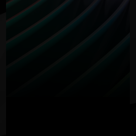
을 커스터마이징하는 등 다
동으로 디테일을 선명하게
양한 기능을 사용할 수 있습
하고 압축 아티팩트를 제거
니다.
해줍니다. 최대 4K의 놀라
운 선명도를 즐기세요.
RTX Remix
영상 편집
고전 게임을 리마스
속도와 창의력의 만
터하세요
남
RTX Remix를 사용하면 모
9세대 NVIDIA Encoder
더레이터가 게임 에셋을 쉽
(NVENC)의 강력한 성능을
게 캡처하고, AI 도구로 머
활용하여 DaVinci Resolve,
티리얼을 향상시키고, 레이
Adobe Premiere Pro 등에서
트레이싱 및 DLSS로 멋진
초고속의 영상 내보내기와
RTX 리마스터 게임을 제작
AI 효과들을 활용하세요.
할 수 있게 합니다.