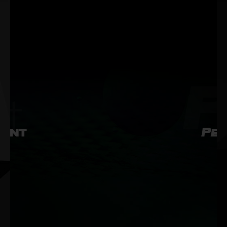
verbesserte
VR-Erlebnisse.
Bewegungsschärfe, flüssige
Immersion ohne Tearing,
extrem hohe Frameraten
und vieles mehr.