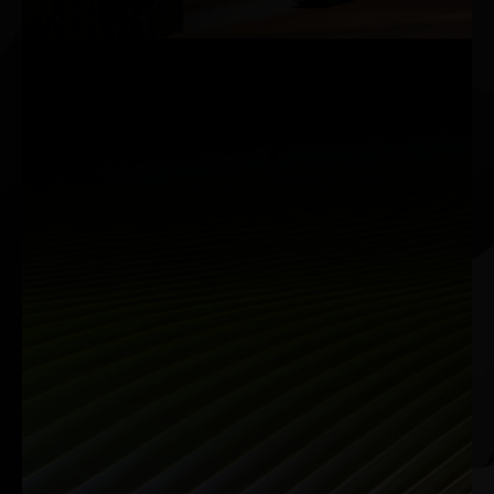
Kreative
Dein kreativer AI-Vorteil
NVIDIA Studio mit RTX 50-Serie bietet Top-Leistung für
Videobearbeitung, 3D-Rendering und Design. Profitiere von
RTX-Beschleunigungen, stabilen Studio-Treibern und
exklusiven AI-Tools für effizientere, kreative Workflows.