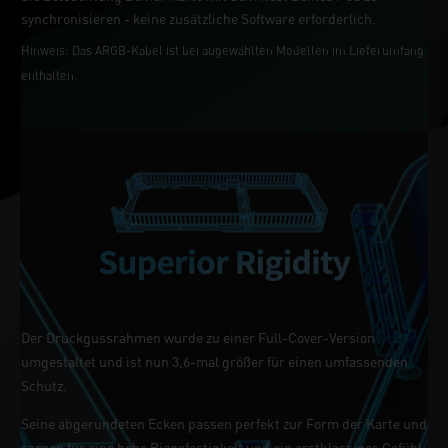
synchronisieren - keine zusätzliche Software erforderlich.
Hinweis: Das ARGB-Kabel ist bei augewählten Modellen im Lieferumfang
enthalten.
Der Druckgussrahmen wurde zu einer Full-Cover-Version
umgestaltet und ist nun 3,6-mal größer für einen umfassenden
Schutz.
Seine abgerundeten Ecken passen perfekt zur Form der Karte und
sorgen für eine hohe Biegefestigkeit und ein erstklassiges Gefühl.