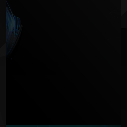
Das von Flugzeugtriebwerken und -flügeln inspirierte TurboFan
4.0-System stabilisiert den Luftstrom mit Winglets und reduziert
den Luftwiderstand und die Geräuschentwicklung mit Rillen auf
den Lüfterrückseiten, wodurch insgesamt eine Verbesserung der
Geräusch- und Wärmeoptimierung um 33% erreicht wird.
Hinweis: Die Daten basieren auf internen Labortests. Die tatsächlichen
Ergebnisse können bei bestimmten Einstellungen abweichen.