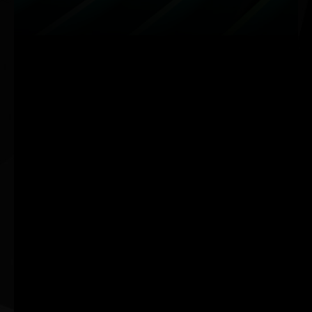
Remastering der
Schnelligkeit trifft
Klassiker
auf Kreativität
RTX Remix hilft Moddern,
Der NVIDIA Encoder der 9.
Spielassets zu erfassen, mit
Generation beschleunigt
AI zu verbessern und RTX-
Videoexports und AI-Effekte
Remaster zu erstellen.
in kreativen Apps.
Weitere Merkmale und Vorteile
Game Ready- und
NVIDIA App