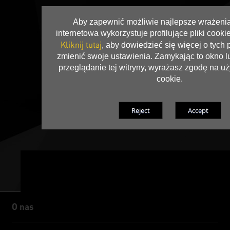
Aby zapewnić możliwie najlepsze wrażenia,
internetowa wykorzystuje profilujące pliki cookie
Kliknij tutaj
, aby dowiedzieć się więcej o tych p
zmienić swoje ustawienia. Zamykając to okno l
przeglądanie tej witryny, wyrażasz zgodę na u
cookie.
O nas