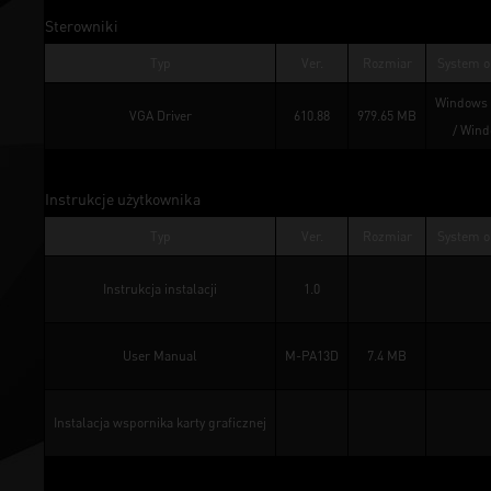
Sterowniki
Typ
Ver.
Rozmiar
System o
Windows 
VGA Driver
610.88
979.65 MB
/ 
Wind
Instrukcje użytkownika
Typ
Ver.
Rozmiar
System o
Instrukcja instalacji
1.0
User Manual
M-PA13D
7.4 MB
Instalacja wspornika karty graficznej