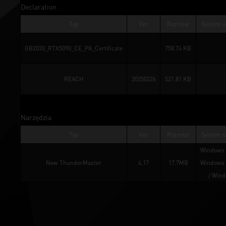
Declaration
Typ
Ver.
Rozmiar
System o
GB2020_RTX5090_CE_PA_Certificate
758.74 KB
REACH
20250226
521.81 KB
Narzędzia
Typ
Ver.
Rozmiar
System o
Windows 
New ThunderMaster
4.17
17.7MB
Windows 
/ 
Wind