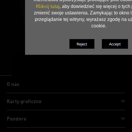
Kliknij tutaj
, aby dowiedzieć się więcej o tych 
zmienić swoje ustawienia. Zamykając to okno 
przeglądanie tej witryny, wyrażasz zgodę na 
cookie.
O nas
O nas
Karty graficzne
GeForce RTX™ 50 Series
Pandora
GeForce RTX™ 40 Series