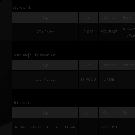
Sterowniki
Typ
Ver.
Rozmiar
System 
Windows
VGA Driver
610.88
979.65 MB
/ 
Win
Instrukcje użytkownika
Typ
Ver.
Rozmiar
System 
User Manual
M-PA13D
7.4 MB
Declaration
Typ
Ver.
Rozmiar
System 
AD1061_RTX4060Ti_CE_PA_Certificate
628.83 KB