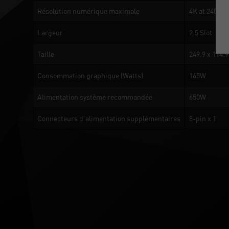
Résolution numérique maximale
4K at 240Hz 
Largeur
2.5 Slot
Taille
249.9 x 114.
Consommation graphique (Watts)
165W
Alimentation système recommandée
650W
Connecteurs d’alimentation supplémentaires
8-pin x 1