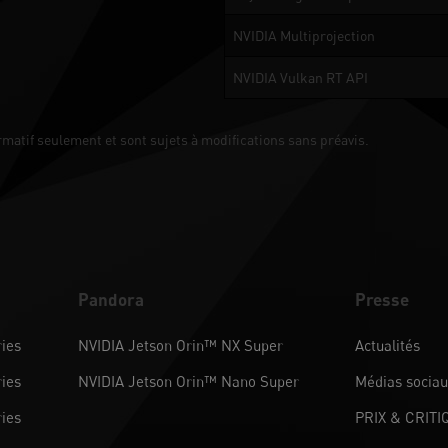
NVIDIA Multiprojection
NVIDIA Vulkan RT API
ormatif seulement et sont sujets à modifications sans préavis.
Pandora
Presse
ies
NVIDIA Jetson Orin™ NX Super
Actualités
ies
NVIDIA Jetson Orin™ Nano Super
Médias socia
ies
PRIX & CRITI