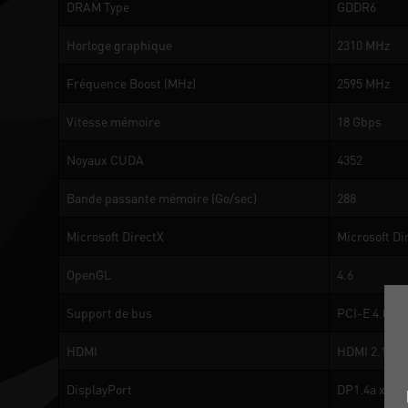
DRAM Type
GDDR6
Horloge graphique
2310 MHz
Fréquence Boost (MHz)
2595 MHz
Vitesse mémoire
18 Gbps
Noyaux CUDA
4352
Bande passante mémoire (Go/sec)
288
Microsoft DirectX
Microsoft Di
OpenGL
4.6
Support de bus
PCI-E 4.0
HDMI
HDMI 2.1a
DisplayPort
DP1.4a x 3