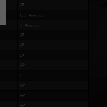
1x 8th Generation
5th Generation
8.9
4