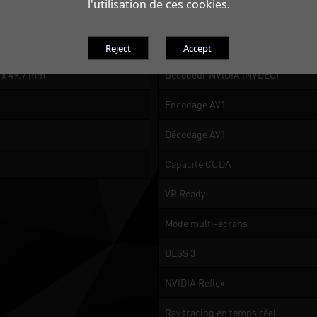
l'utilisation de ces cookies.
or 8K at 60Hz with DSC, HDR
NVIDIA GPU Boost
Encodeur NVIDIA (NVENC)
9 x 49.7 mm
Décodeur NVIDIA (NVDEC)
Encodage AV1
Décodage AV1
Capacité CUDA
VR Ready
Mode multi-écrans
DLSS 3
NVIDIA Reflex
Ray tracing en temps réel