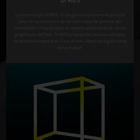
DrMOS
La technologie DrMOS, à l'origine uniquement disponible
pour les processeurs de serveurs haut de gamme, est
maintenant intégrée dans la nouvelle génération de cartes
graphiques de Palit. DrMOS propose des tensions élevées,
un fonctionnement silencieux et une réduction significative
de la chaleur.