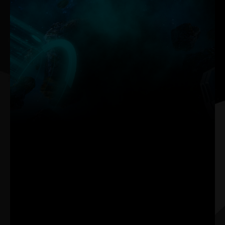
Le nouveau ThunderMaster de Palit a fait l'objet d'une mise
à niveau complète par rapport à la version précédente. Il