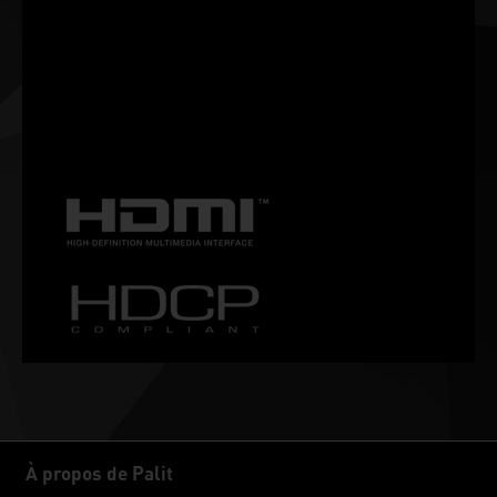
dispose d'une interface plus conviviale ainsi que de
paramètres plus personnalisés. Avec ThunderMaster, vous
pouvez contrôler votre carte vidéo depuis le réglage de
l'overclock, la vitesse du ventilateur jusqu'à l'effet LED.
Vous pouvez également surveiller l'état du GPU avec
l'utilitaire ThunderMaster.
À propos de Palit