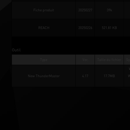
Fiche produit
20250227
39k
REACH
20250226
521.81 KB
Outil
Type
Ver.
Taille du fichier
Sy
New ThunderMaster
4.17
17.7MB
W