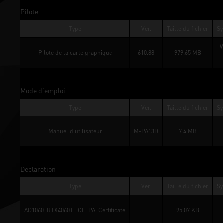
Pilote
Type
Ver.
Taille du fichier
Sy
W
Pilote de la carte graphique
610.88
979.65 MB
Mode d’emploi
Type
Ver.
Taille du fichier
Sy
Manuel d’utilisateur
M-PA13D
7.4 MB
Declaration
Type
Ver.
Taille du fichier
Sy
AD1060_RTX4060Ti_CE_PA_Certificate
95.07 KB