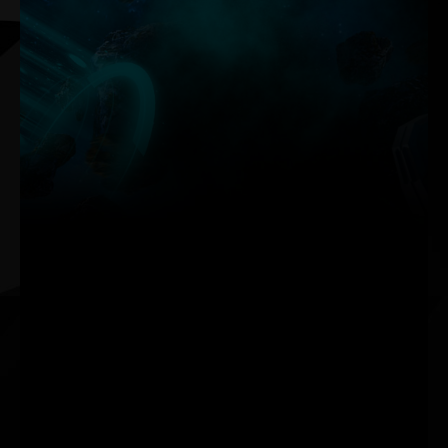
O novo ThunderMaster do Palit tem uma atualização
completa em relação à versão anterior. Tem uma interface