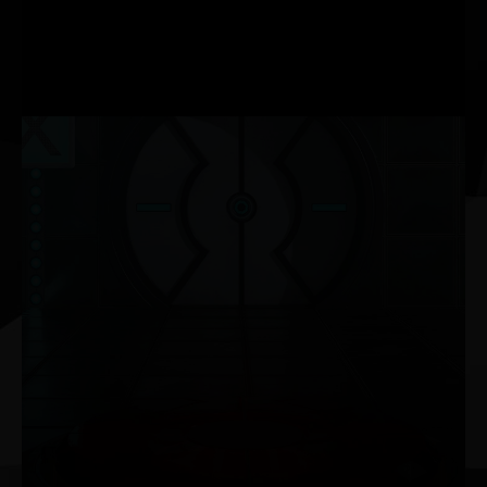
mais amigável, bem como configurações mais
personalizadas. Com o ThunderMaster, você pode controlar
sua placa de vídeo desde o ajuste de overclock, velocidade
do ventilador até o efeito LED. Você também pode monitorar
o status da GPU com o utilitário ThunderMaster.
NVIDIA G-SYNC®
Garanta um gameplay fluido e sem travamentos com altas
taxas de atualização, HDR e mais. Este é o monitor de