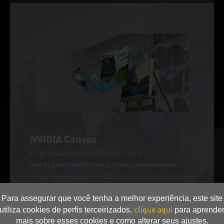
NVIDIA Canvas
A aplicação que coloca AI na pintura
Use AI para transformar simples pinceladas em
imagens de paisagens realistas. Crie planos de fundo
rapidamente ou acelere sua exploração de conceito para
Para assegurar que você tenha a melhor experiência, este site
passar mais tempo visualizando ideias.
clique aqui
utiliza cookies de perfis terceirizados,
para aprende
mais sobre esses cookies e como alterar seus ajustes.