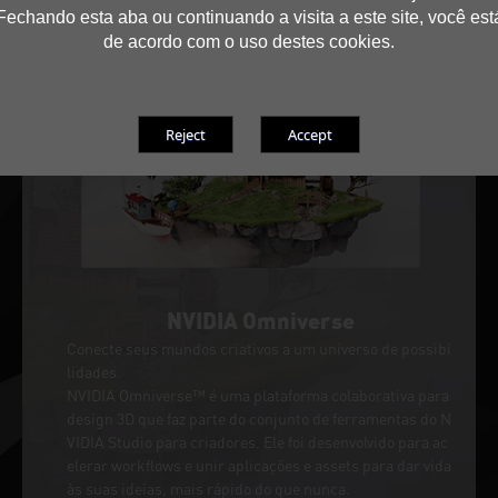
Fechando esta aba ou continuando a visita a este site, você est
de acordo com o uso destes cookies.
NVIDIA Omniverse
Conecte seus mundos criativos a um universo de possibi
lidades.
NVIDIA Omniverse™ é uma plataforma colaborativa para
design 3D que faz parte do conjunto de ferramentas do N
VIDIA Studio para criadores. Ele foi desenvolvido para ac
elerar workflows e unir aplicações e assets para dar vida
às suas ideias, mais rápido do que nunca.