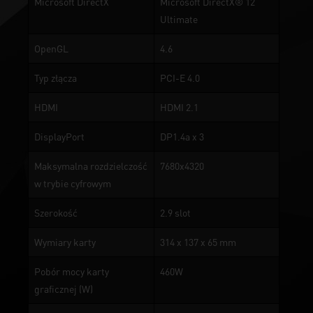
Microsoft DirectX
Microsoft DirectX® 12
Ultimate
OpenGL
4.6
Typ złącza
PCI-E 4.0
HDMI
HDMI 2.1
DisplayPort
DP1.4a x 3
Maksymalna rozdzielczość
7680x4320
w trybie cyfrowym
Szerokość
2.9 slot
Wymiary karty
314 x 137 x 65 mm
Pobór mocy karty
460W
graficznej (W)