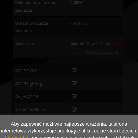
Rekomendowana moc
1000W
zasilacza
Dodatkowe złącza
16-pin x1
zasilania
Akcesoria
Manual, Power Cable,
VGA
Holder
,
ARGB SYNC cable
ARGB SYNC
ARGB lighting
Angel ARGB
TurboFan Blade
2-Ball Bearing
Aby zapewnić możliwie najlepsze wrażenia, ta strona
internetowa wykorzystuje profilujące pliki cookie stron trzecich.
Miedziana podstawa
Kliknij tutaj
, aby dowiedzieć się więcej o tych plikach lub jak