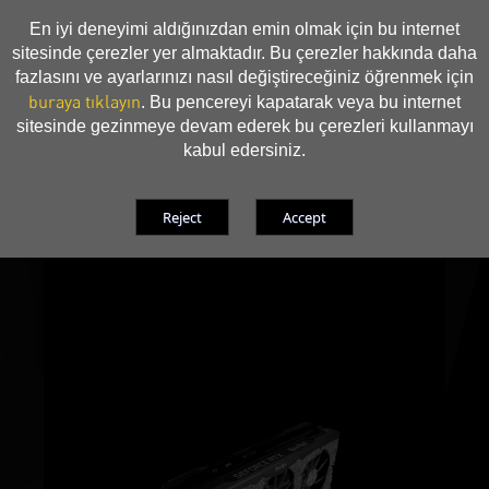
En iyi deneyimi aldığınızdan emin olmak için bu internet
sitesinde çerezler yer almaktadır. Bu çerezler hakkında daha
fazlasını ve ayarlarınızı nasıl değiştireceğiniz öğrenmek için
buraya tıklayın
. Bu pencereyi kapatarak veya bu internet
sitesinde gezinmeye devam ederek bu çerezleri kullanmayı
kabul edersiniz.