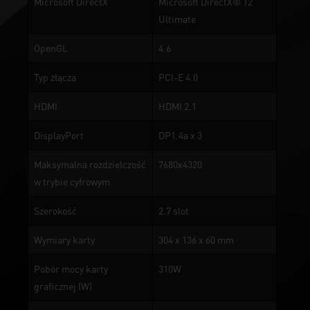
Microsoft DirectX
Microsoft DirectX® 12
Ultimate
OpenGL
4.6
Typ złącza
PCI-E 4.0
HDMI
HDMI 2.1
DisplayPort
DP1.4a x 3
Maksymalna rozdzielczość
7680x4320
w trybie cyfrowym
Szerokość
2.7 slot
Wymiary karty
304 x 136 x 60 mm
Pobór mocy karty
310W
graficznej (W)