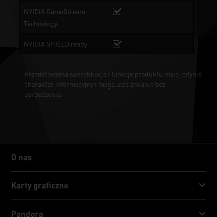
NVIDIA GameStream
Technology
NVIDIA SHIELD ready
Przedstawiona specyfikacja i funkcje produktu mają jedynie
charakter informacyjny i mogą ulec zmianie bez
uprzedzenia.
O nas
O nas
Karty graficzne
GeForce RTX™ 50 Series
Pandora