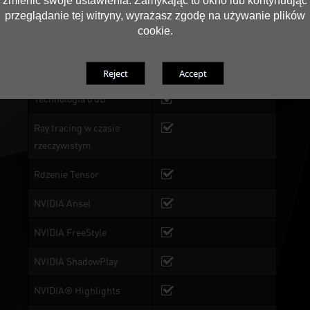
zmienić swoje ustawienia. Zamykając to okno lub kontynuując
przeglądanie tej witryny, wyrażasz zgodę na używanie plików
Podwójny BIOS
BIOS 1: Performance
cookie.
Mode, BIOS 2:Silent Mode
DrMOS
Technologia 0 dB
Ray tracing w czasie
rzeczywistym
Rdzenie Tensor
NVIDIA Ansel
NVIDIA FreeStyle
NVIDIA ShadowPlay
NVIDIA® Highlights