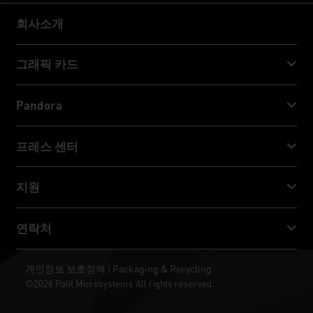
회사소개
회사소개
그래픽 카드
GeForce RTX™ 50 Series
Pandora
GeForce RTX™ 40 Series
NVIDIA Jetson Orin™ NX Super
프레스 센터
GeForce RTX™ 30 Series
NVIDIA Jetson Orin™ Nano Super
Palit 뉴스
지원
소셜 미디어
다운로드 서비스
연락처
수상 & 리뷰
ThunderMaster
Palit Social Care
연락처
개인정보 보호정책
Packaging & Recycling
|
ARGB SYNC
©2026 Palit Microsystems All rights reserved.
판매처
바탕화면