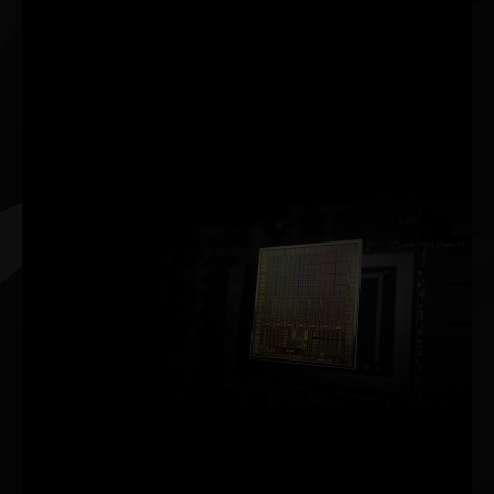
renderização por AI que
leva sua fidelidade visual
a um nível totalmente
novo usando
processadores Tensor
Core dedicados para AI
nas GPUs GeForce RTX™.
ARQUITETURA NVIDIA AMPERE
2ª GERAÇÃO
RT CORES
TAXA DE PROCESSAMENTO 2X MAIS RÁPIDA
3ª GERAÇÃO
TENSOR CORES
TAXA DE PROCESSAMENTO ATÉ 2X MAIS RÁPIDA