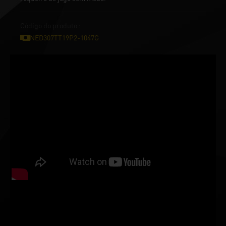
Código do produto :
NED307TT19P2-1047G