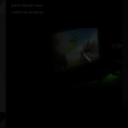
para realizar seus
melhores projetos.
VITÓRIA MEDIDA
EM
MILISSEGUNDOS
O NVIDIA Reflex oferece a
melhor vantagem
competitiva, a latência mais
baixa e o menor tempo de
resposta com a tecnologia
das placas de vídeo GeForce
RTX™ Série 30 e dos
monitores gamer NVIDIA® G-