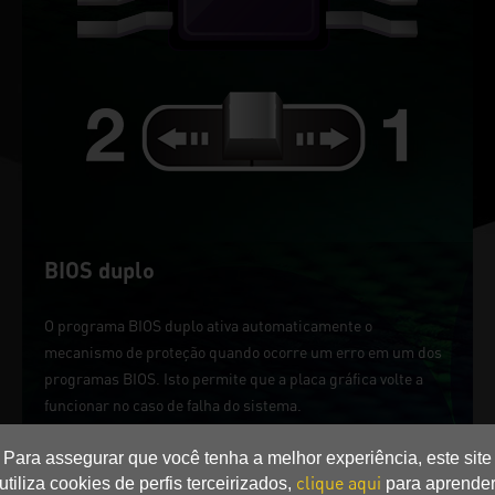
BIOS duplo
O programa BIOS duplo ativa automaticamente o
mecanismo de proteção quando ocorre um erro em um dos
programas BIOS. Isto permite que a placa gráfica volte a
funcionar no caso de falha do sistema.
BIOS 1: Modo de desempenho
Para assegurar que você tenha a melhor experiência, este site
BIOS 2: Modo silencioso
clique aqui
utiliza cookies de perfis terceirizados,
para aprende