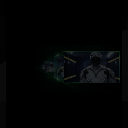
proporcionar uma
renderização em tempo
real e com qualidade
cinematográfica — até
mesmo nos games mais
visualmente intensos.
ACELERACIÓN
POR IA DE
DLSS.
NVIDIA DLSS
O NVIDIA DLSS (Deep
Learning Super
Sampling) é uma
tecnologia inovadora de