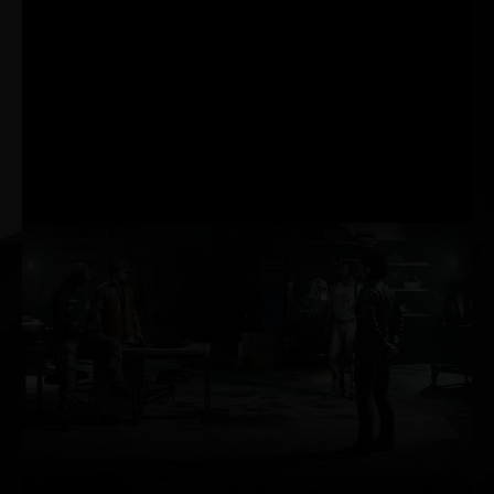
SYNC®. Identifique alvos na
hora, reaja mais rápido e
aumente a precisão de mira
com um pacote revolucionário
de tecnologias criadas para
mensurar e otimizar a
latência do sistema nos
games competitivos.
RAY
TRACING
O Ray Tracing é o santo
graal dos gráficos nos
games, simulando o
comportamento físico
da luz para