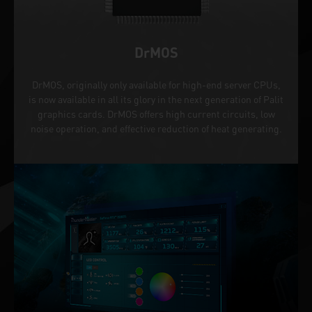
DrMOS
DrMOS, originally only available for high-end server CPUs,
is now available in all its glory in the next generation of Palit
graphics cards. DrMOS offers high current circuits, low
noise operation, and effective reduction of heat generating.