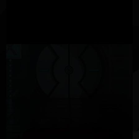
NOVIDADE
MULTIPROCESSADORES DE
STREAMING
TAXA DE PROCESSAMENTO FP32 2X MAIS RÁPIDA
NVIDIA G-SYNC®