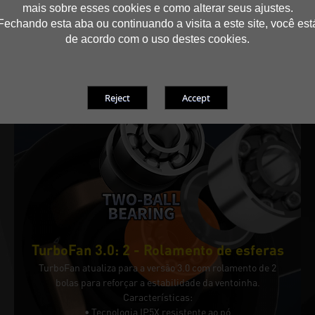
mais sobre esses cookies e como alterar seus ajustes.
Fechando esta aba ou continuando a visita a este site, você est
de acordo com o uso destes cookies.
TurboFan 3.0: 2 - Rolamento de esferas
TurboFan atualiza para a versão 3.0 com rolamento de 2
bolas para reforçar a estabilidade da ventoinha.
Características:
• Tecnologia IP5X resistente ao pó