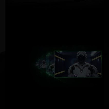
Verhalten des Lichts
simuliert, um selbst bei
den grafisch
komplexesten Spielen
Echtzeit-Rendering in
Kinoqualität zu
ermöglichen.
DLSS KI-
BESCHLEUNIGUNG.
MAX. FRAMERATE. MAX.
QUALITÄT. POWERED BY KI.
NVIDIA DLSS (Deep Learning Super
Sampling) ist eine bahnbrechende
KI-Rendering-Technologie, die mit