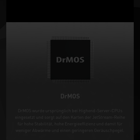
DrMOS
DrMOS wurde ursprünglich bei Highend-Server-CPUs
eingesetzt und sorgt auf den Karten der JetStream-Reihe
für hohe Stabilität, hohe Energieeffizienz und damit für
weniger Abwärme und einen geringeren Geräuschpegel.