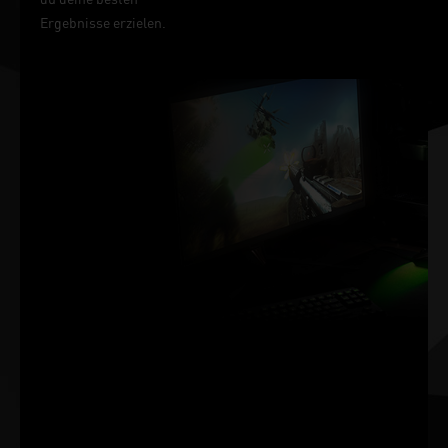
Ergebnisse erzielen.
DER SIEG WIRD
IN
MILLISEKUNDEN
GEMESSEN.
NVIDIA Reflex sorgt für den
ultimativen
Wettbewerbsvorteil. Die
niedrigste Latenzzeit. Die
beste
Reaktionsgeschwindigkeit.
Mit Grafikprozessoren der
GeForce RTX™ 30-Serie und