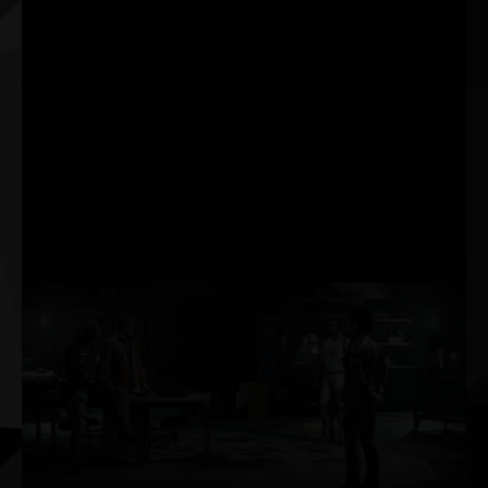
NVIDIA® G-SYNC® Gaming-
Monitoren. Erreiche deine
Ziele schneller, reagiere
schneller und steigere deine
Zielgenauigkeit durch eine
bahnbrechende Suite von
Technologien zur Messung
und Optimierung der
Systemlatenz für
wettbewerbsfähige Spiele.
Raytracing
Raytracing ist das
Nonplusultra der
Spielgrafik. Dabei wird
das physikalische