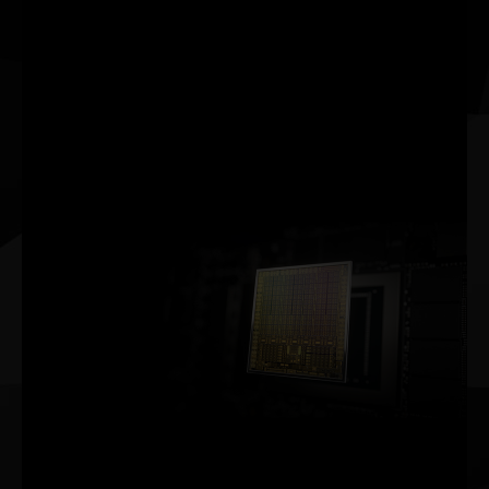
dedizierten Tensor Core-KI-
Prozessoren auf GeForce RTX™ die
Grafikleistung erhöht. DLSS nutzt
die Leistung eines neuronalen
Netzes für Deep Learning, um die
Frameraten zu steigern und
schöne, scharfe Bilder für deine
Spiele zu generieren.
NVIDIA Ampere-Architektur
2. GENERATION
RT-RECHENEINHEITEN
DOPPELTER DATENDURCHSATZ
3. GENERATION
TENSOR-RECHENEINHEITEN