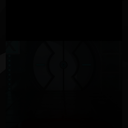
BIS ZU DOPPELTEM DATENDURCHSATZ
NEUE
SM
DOPPELTER FP32-DURCHSATZ
NVIDIA G-SYNC®