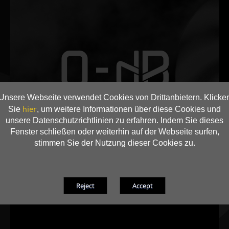
Unsere Webseite verwendet Cookies von Drittanbietern. Klicke
hier
Sie
, um weitere Informationen über diese Cookies und
unsere Datenschutzrichtlinien zu erfahren. Indem Sie dieses
Fenster schließen oder weiterhin auf der Webseite surfen,
stimmen Sie der Nutzung dieser Cookies zu.
0-dB TECH
Genießen Sie die Stille während der üblichen
Arbeitsbelastung einer Multimedia Anwendung.