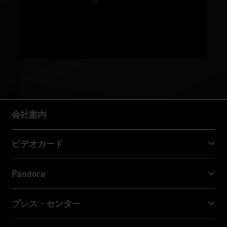
会社案内
会社案内
ビデオカード
GeForce RTX™ 50 Series
Pandora
GeForce RTX™ 40 Series
NVIDIA Jetson Orin™ NX Super
プレス・センター
GeForce RTX™ 30 Series
NVIDIA Jetson Orin™ Nano Super