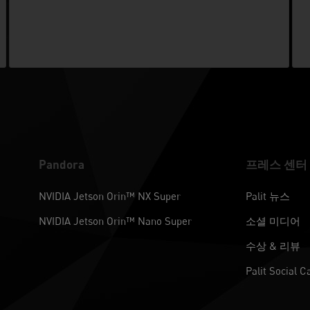
Pandora
프레스 센터
NVIDIA Jetson Orin™ NX Super
Palit 뉴스
NVIDIA Jetson Orin™ Nano Super
소셜 미디어
수상 & 리뷰
Palit Social C