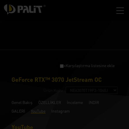
+Karşılaştırma listesine ekle
GeForce RTX™ 3070 JetStream OC
Ürün Kodu :
Genel Bakış
ÖZELLİKLER
İnceleme
İNDİR
GALERİ
YouTube
Instagram
YouTube