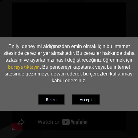
En iyi deneyimi aldığınızdan emin olmak için bu internet
sitesinde çerezler yer almaktadır. Bu çerezler hakkında daha
fazlasını ve ayarlarınızı nasıl değiştireceğiniz öğrenmek için
buraya tıklayın
. Bu pencereyi kapatarak veya bu internet
sitesinde gezinmeye devam ederek bu çerezleri kullanmayı
kabul edersiniz.