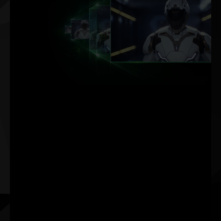
DLSS AI 가
속화
최대 FPS. 최고 품질.
AI 기반.
NVIDIA DLSS는
GeForce RTX™ 전용
AI 처리 Tensor 코어를
사용하여 이미지 품질
저하 없이 프레임 레이
트를 1.5배* 이상 향상
시키는 획기적인 AI 렌
더링 기술입니다. 이를
통해 얻는 성능 헤드룸
덕분에 설정과 해상도
를 향상하여 놀라운 비
주얼 경험을 누릴 수 있
습니다. AI 혁신이 게이