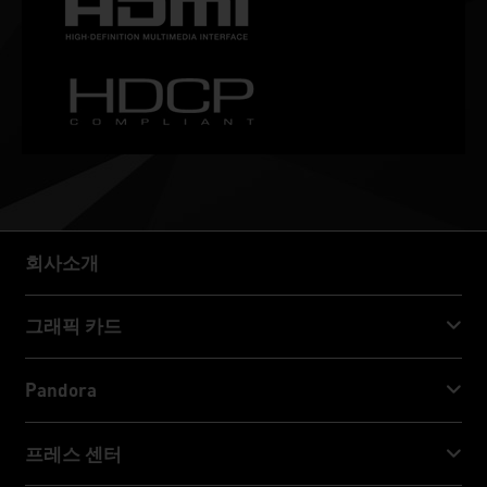
회사소개
회사소개
그래픽 카드
GeForce RTX™ 50 Series
Pandora
GeForce RTX™ 40 Series
NVIDIA Jetson Orin™ NX Super
프레스 센터
GeForce RTX™ 30 Series
NVIDIA Jetson Orin™ Nano Super