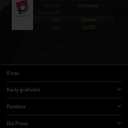
Media(in
Prohardver
Award Page)
Kraj
Hungary
Data
10,2020
O nas
O nas
Karty graficzne
GeForce RTX™ 50 Series
Pandora
GeForce RTX™ 40 Series
NVIDIA Jetson Orin™ NX Super
Dla Prasy
GeForce RTX™ 30 Series