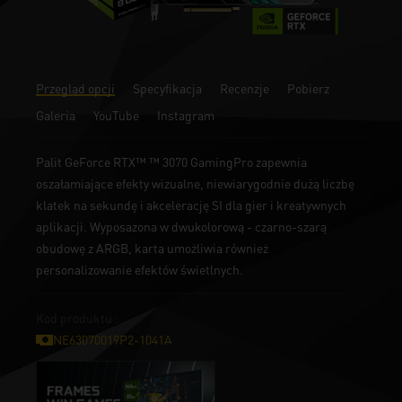
Przegląd opcji
Specyfikacja
Recenzje
Pobierz
Galeria
YouTube
Instagram
Palit GeForce RTX™ ™ 3070 GamingPro zapewnia
oszałamiające efekty wizualne, niewiarygodnie dużą liczbę
klatek na sekundę i akcelerację SI dla gier i kreatywnych
aplikacji. Wyposazona w dwukolorową - czarno-szarą
obudowę z ARGB, karta umożliwia również
personalizowanie efektów świetlnych.
Kod produktu :
NE63070019P2-1041A