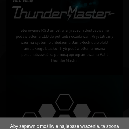
Sterowanie RGB umożliwia graczom dostosowanie
podświetlenia LED do potrzeb i oczekiwań. Krystaliczny
wzór na systemie chłodzenia GameRock daje efekt
anielskiego blasku. Tryb podświetlenia można
personalizować za pomocą oprogramowania Palit
ThunderMaster.
Aby zapewnić możliwie najlepsze wrażenia, ta strona