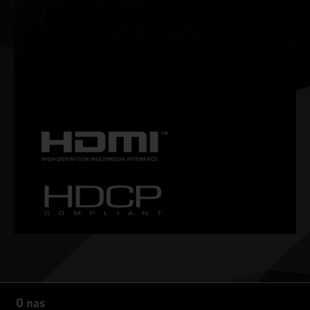
NVIDIA G-SYNC®
Ciesz się płynną rozgrywką pozbawioną efektu rozchodzenia
się obrazu przy wysokich częstotliwościach odświeżania, a
także obsługą techniki HDR i wielu innych. Oto absolutnie
doskonały wyświetlacz gamingowy i obowiązkowy sprzęt dla
entuzjastów gier.
O nas