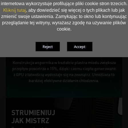
internetowa wykorzystuje profilujące pliki cookie stron trzecich.
Kliknij tutaj
, aby dowiedzieć się więcej o tych plikach lub jak
zmienić swoje ustawienia. Zamykając to okno lub kontynuując
przeglądanie tej witryny, wyrażasz zgodę na używanie plików
cookie.
Jak plaster miodu
Konstrukcja wspornika w kształcie plastra miodu zwiększa
przepływ powietrza o 15%, dzięki czemu ciepło generowane
z GPU z łatwością wydostaje się na zewnątrz. Umożliwia to
bardziej efektywne działanie chłodzenia.
STRUMIENIUJ
JAK MISTRZ