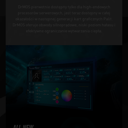
DrMOS pierwotnie dostępny tylko dla high-endowych
procesorów serwerowych, jest teraz dostępny w całej
okazałości w następnej generacji kart graficznych Palit.
DrMOS oferuje obwody silnoprądowe, niski poziom hałasu i
efektywne ograniczanie wytwarzania ciepła.