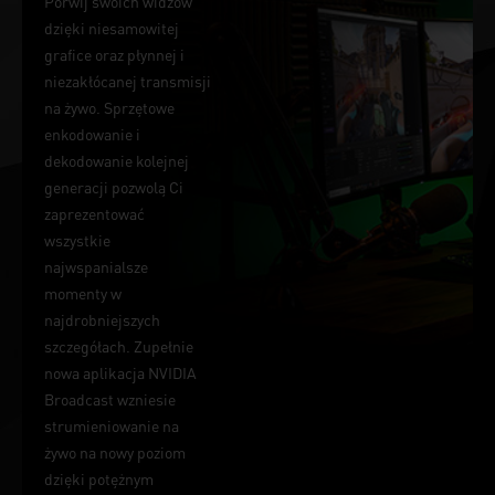
Porwij swoich widzów
dzięki niesamowitej
grafice oraz płynnej i
niezakłócanej transmisji
na żywo. Sprzętowe
enkodowanie i
dekodowanie kolejnej
generacji pozwolą Ci
zaprezentować
wszystkie
najwspanialsze
momenty w
najdrobniejszych
szczegółach. Zupełnie
nowa aplikacja NVIDIA
Broadcast wzniesie
strumieniowanie na
żywo na nowy poziom
dzięki potężnym