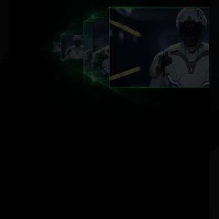
AKCELERACJA
SI TECHNIKI
DLSS.
MAKSIMUM
FPS.
MAKSIMUM JAKOŚCI. Z
POTĘGĄ SI.
NVIDIA DLSS (Deep
Learning Super Sampling)
to przełomowa technika
renderingu oparta na SI,
która zwiększa wydajność
graficzną, korzystając z
dedykowanych
procesorów SI rdzeni