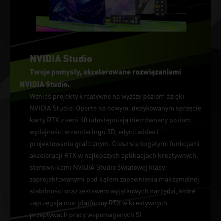
NVIDIA Studio
Twoje pomysły, akcelerowane rozwiązaniami
NVIDIA Studio.
Wznieś projekty kreatywne na wyższy poziom dzięki
NVIDIA Studio. Oparte na nowym, dedykowanym sprzęcie
karty RTX z serii 40 udostępniają niezrównany poziom
wydajności w renderingu 3D, edycji wideo i
projektowaniu graficznym. Ciesz się bogatymi funkcjami
akceleracji RTX w najlepszych aplikacjach kreatywnych,
sterownikami NVIDIA Studio światowej klasy,
zaprojektowanymi pod kątem zapewnienia maksymalnej
stabilności oraz zestawem wyjątkowych narzędzi, które
zaprzęgają moc platformy RTX w kreatywnych
przepływach pracy wspomaganych SI.