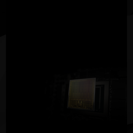
Tensor układów GPU
GeForce RTX™. DLSS
korzysta z potęgi sieci
neuronowej z zakresu
głębokiego uczenia, aby
zwiększyć częstotliwość
generowania klatek przy
zachowaniu pięknych,
ostrych obrazów w grach.
Architektura NVIDIA Ampere
Druga generacja
Rdzenie RT
Dwukrotnie wyższa przepustowość
Trzecia generacja