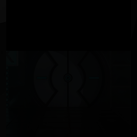
TENSOR CORES
Nawet dwukrotnie wyższa przepustowość
Nowe
SM
Dwukrotnie wyższa przepustowość obliczeń FP32