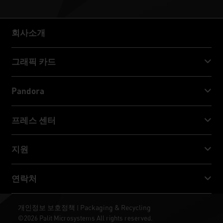
회사소개
회사소개
그래픽 카드
GeForce RTX™ 50 Series
Pandora
GeForce RTX™ 40 Series
NVIDIA Jetson Orin™ NX Super
프레스 센터
GeForce RTX™ 30 Series
NVIDIA Jetson Orin™ Nano Super
Palit 뉴스
지원
소셜 미디어
다운로드 서비스
연락처
수상 & 리뷰
ThunderMaster
Palit Social Care
연락처
개인정보 보호정책
Packaging & Recycling
|
ARGB SYNC
©2026 Palit Microsystems All rights reserved.
판매처