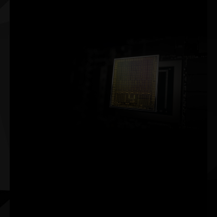
netteté
incomparable.
NVIDIA AMPERE
ARCHITECTURE
2e GÉNÉRATION
CŒURS RT
RENDEMENT x2
3e GÉNÉRATION
CŒURS TENSOR
JUSQU’À 2x PLUS DE RENDEMENT
NOUV.
Multiprocesseurs de flux