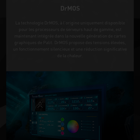
DrMOS
La technologie DrMOS, à l'origine uniquement disponible
pour les processeurs de serveurs haut de gamme, est
maintenant intégrée dans la nouvelle génération de cartes
graphiques de Palit. DrMOS propose des tensions élevées,
un fonctionnement silencieux et une réduction significative
de la chaleur.