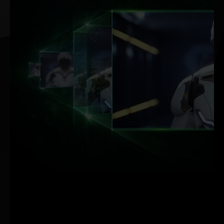
DLSS
ACCÉLÉRÉ
PAR L’IA.
FRÉQUENCE
D’IMAGES
MAXIMALE. QUALITÉ
MAXIMALE. TOUTE
LA PUISSANCE DE
L’IA.
Basé sur les
capacités
phénoménales de
l’IA, le super-
échantillonnage par
Deep Learning (DLSS)
de NVIDIA est une