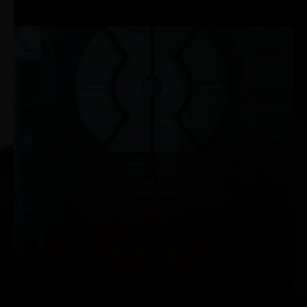
RENDEMENT FP32 x2
NVIDIA G-SYNC®
Jouez avec un rendu graphique fluide et sans saccade
à des fréquences élevées tout en bénéficiant d’une
compatibilité HDR avancée. Découvrez le meilleur
écran de jeu qui soit et armez-vous de l'équipement