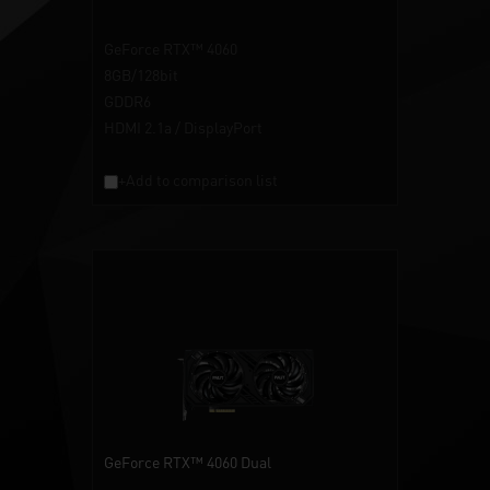
GeForce RTX™ 4060
8GB/128bit
GDDR6
HDMI 2.1a / DisplayPort
+Add to comparison list
GeForce RTX™ 4060 Dual