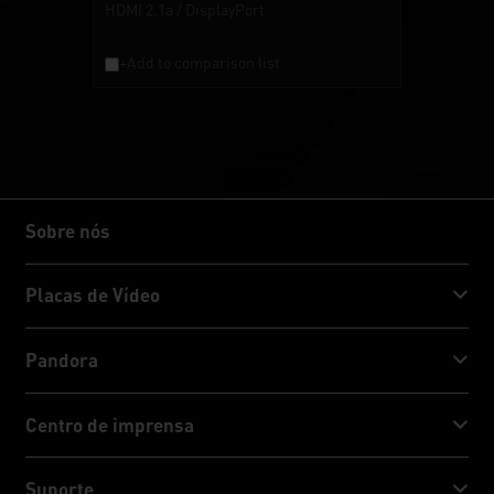
HDMI 2.1a / DisplayPort
+Add to comparison list
Sobre nós
Sobre nós
Placas de Vídeo
GeForce RTX™ 50 Series
Pandora
GeForce RTX™ 40 Series
NVIDIA Jetson Orin™ NX Super
Centro de imprensa
GeForce RTX™ 30 Series
NVIDIA Jetson Orin™ Nano Super
Notícias da Palit
Suporte