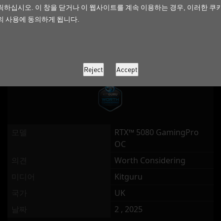
릭하십시오. 이 창을 닫거나 이 웹사이트를 계속 이용하는 경우, 이러한 쿠
의견
Highly Recommended
의 사용에 동의하게 됩니다.
미디어
techpowerup
국가
Global
날짜
2 , 2025
모델
RTX™ 5080 GamingPro
OC
의견
Worth Considering
미디어
Kitguru
국가
UK
날짜
2 , 2025