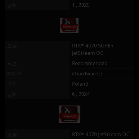
날짜
1 , 2025
모델
RTX™ 4070 SUPER
JetStream OC
의견
Recommended
미디어
ithardware.pl
국가
Poland
날짜
6 , 2024
모델
RTX™ 4070 JetStream OC